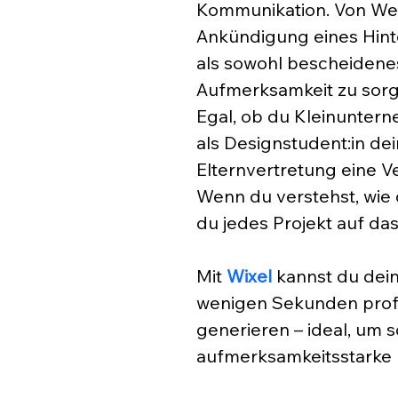
Kommunikation. Von Wer
Ankündigung eines Hinte
als sowohl bescheidenes
Aufmerksamkeit zu sorge
Egal, ob du Kleinunterne
als Designstudent:in de
Elternvertretung eine V
Wenn du verstehst, wie d
du jedes Projekt auf das
Mit 
Wixel
 kannst du dei
wenigen Sekunden profe
generieren – ideal, um s
aufmerksamkeitsstarke P