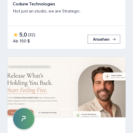
Codune Technologies
Not just an studio, we are Strategic.
5,0
(
32
)
Ansehen
Ab 150 $