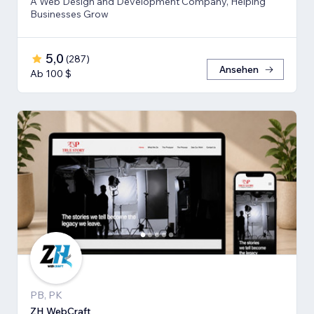
A Web Design and Development Company, Helping
Businesses Grow
5,0
(
287
)
Ansehen
Ab 100 $
PB, PK
ZH WebCraft