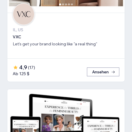
IL, US
VXC
Let's get your brand looking like "a real thing"
4,9
(
17
)
Ansehen
Ab 125 $