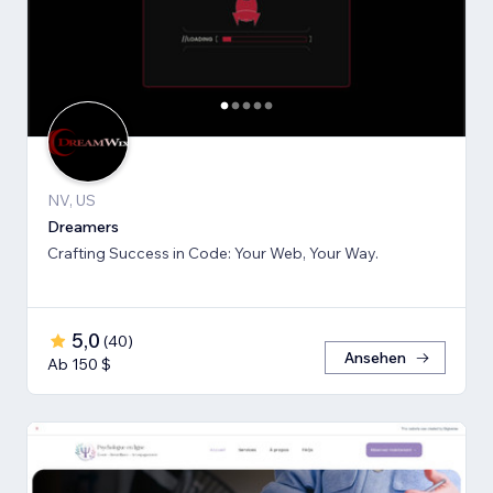
NV, US
Dreamers
Crafting Success in Code: Your Web, Your Way.
5,0
(
40
)
Ansehen
Ab 150 $