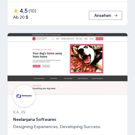
4,5
(
10
)
Ansehen
Ab 20 $
KA, IN
Neelanjana Softwares
Designing Experiences, Developing Success.