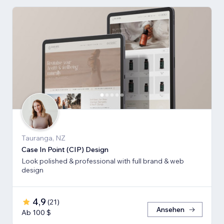
Tauranga, NZ
Case In Point (CIP) Design
Look polished & professional with full brand & web
design
4,9
(
21
)
Ansehen
Ab 100 $