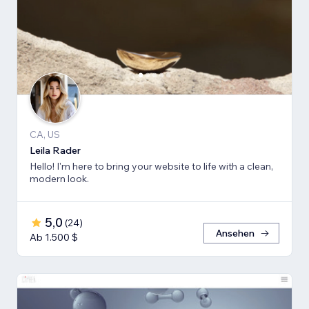
CA, US
Leila Rader
Hello! I'm here to bring your website to life with a clean,
modern look.
5,0
(
24
)
Ansehen
Ab 1.500 $