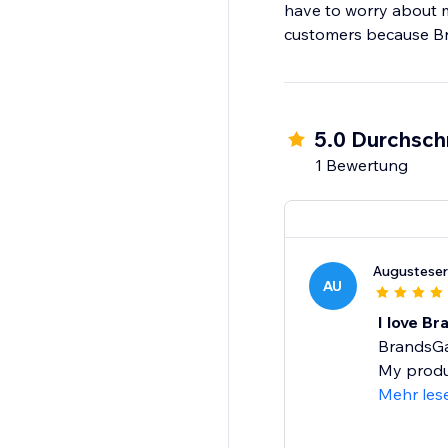
have to worry about m
customers because Br
5.0 Durchsch
1 Bewertung
Augustese
AU
I love B
BrandsGa
My produc
Mehr les