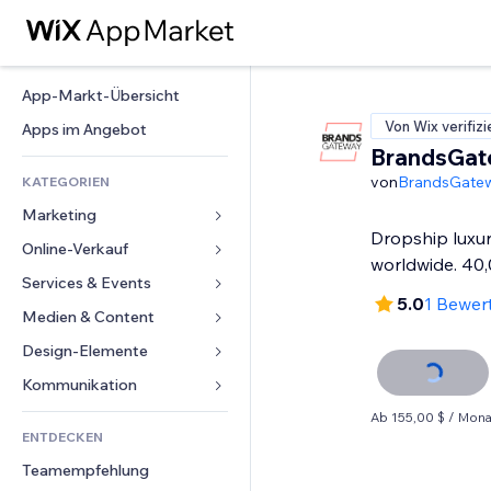
App-Markt-Übersicht
Von Wix verifizi
Apps im Angebot
BrandsGat
von
BrandsGate
KATEGORIEN
Marketing
Dropship luxu
Online-Verkauf
Anzeigen
worldwide. 40
Mobil
Services & Events
Apps für Shops
5.0
1 Bewer
Statistiken
Versand & Lieferung
Medien & Content
Hotels
Social Media
Verkaufen-Buttons
Events
Design-Elemente
Galerie
SEO
Online-Kurse
Restaurants
Musik
Karten & Navigation
Kommunikation 
Interaktion
Print on Demand
Immobilien
Podcasts
Datenschutz & Sicherheit
Formulare
Ab 155,00 $ / Mona
Website-Einträge
Buchhaltung
ENTDECKEN
Buchungen
Fotografie
Uhr
Blog
E-Mail
Gutscheine & Treuebonus
Teamempfehlung
Video
Seiten-Vorlagen
Umfragen