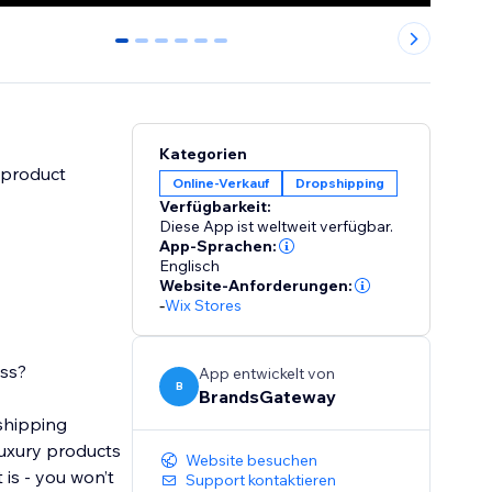
0
1
2
3
4
5
Kategorien
 product
Online-Verkauf
Dropshipping
Verfügbarkeit:
Diese App ist weltweit verfügbar.
App-Sprachen:
Englisch
Website-Anforderungen:
-
Wix Stores
ess?
App entwickelt von
B
BrandsGateway
shipping
luxury products
Website besuchen
is - you won’t
Support kontaktieren