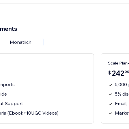
ements
Monatlich
Scale Plan
242
0
$
imports
5,000 
ide
5% dis
hat Support
Email,
erial(Ebook+10UGC Videos)
Marke