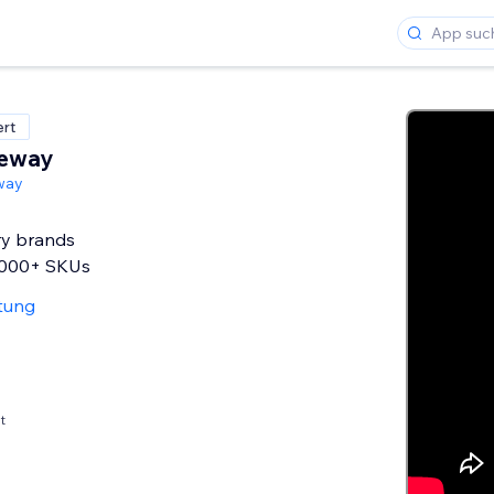
ert
eway
way
ry brands
,000+ SKUs
tung
t