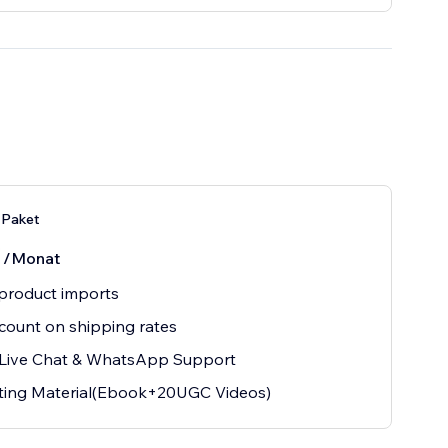
-Paket
0
/Monat
product imports
count on shipping rates
 Live Chat & WhatsApp Support
ting Material(Ebook+20UGC Videos)