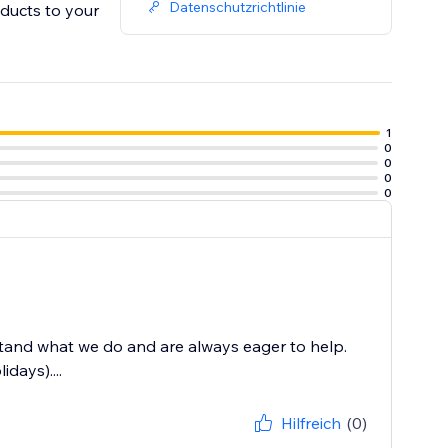
Datenschutzrichtlinie
oducts to your
1
0
0
0
0
tand what we do and are always eager to help.
days)....
Hilfreich
(0)