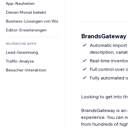
Conversion
Lagerlösungen
App-Neuheiten
PDF
Bildeffekte
Chat
Dropshipping
Dateifreigabe
Diesen Monat beliebt
Buttons & Menüs
Kommentare
Preise & Abonnements
News
Banner & Abzeichen
Business-Lösungen von Wix
Telefon
Crowdfunding
Content-Dienste
Taschenrechner
Community
Editor-Erweiterungen
Speisen & Getränke
BrandsGateway -
Texteffekte
Suche
Bewertungen und Feedback
HILFREICHE APPS
Wetter
Automatic import 
CRM
description, variat
Lead-Gewinnung
Diagramme & Tabellen
Real-time invento
Traffic-Analyse
Full control over
Besucher-Interaktion
Fully automated o
Looking to get into t
BrandsGateway is an 
experience. You can n
from hundreds of high