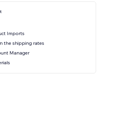
t
uct Imports
n the shipping rates
ount Manager
rials