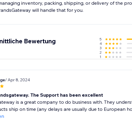
anaging inventory, packing, shipping, or delivery of the pr
andsGateway will handle that for you.
5
nittliche Bewertung
4
3
2
1
rge
/ Apr 8, 2024
randsgateway. The Support has been excellent
teway is a great company to do business with. They unders
ts ship on time (any delays are usually due to European holi
en