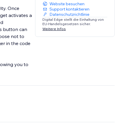
Website besuchen
rity. Once
Support kontaktieren
Datenschutzrichtlinie
get activates a
Digital Edge stellt die Einhaltung von
ed
EU-Handelsgesetzen sicher.
s button can
Weitere Infos
hoose not to
ger in the code
lowing you to