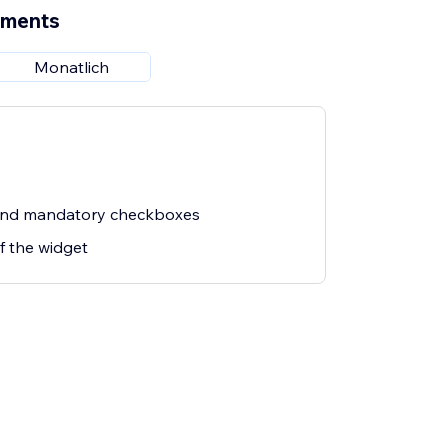
ements
Monatlich
hind mandatory checkboxes
f the widget