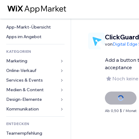
App-Markt-Übersicht
ClickGuard
Apps im Angebot
von
Digital Edge 
KATEGORIEN
Add a button t
Marketing
acceptance
Online-Verkauf
Anzeigen
Noch keine
Mobil
Services & Events
Apps für Shops
Statistiken
Versand & Lieferung
Medien & Content
Hotels
Social Media
Verkaufen-Buttons
Events
Design-Elemente
Galerie
SEO
Online-Kurse
Restaurants
Musik
Karten & Navigation
Kommunikation 
Ab 0,50 $ / Monat
Interaktion
Print on Demand
Immobilien
Podcasts
Datenschutz & Sicherheit
Formulare
Website-Einträge
Buchhaltung
ENTDECKEN
Buchungen
Fotografie
Uhr
Blog
E-Mail
Gutscheine & Treuebonus
Teamempfehlung
Video
Seiten-Vorlagen
Umfragen