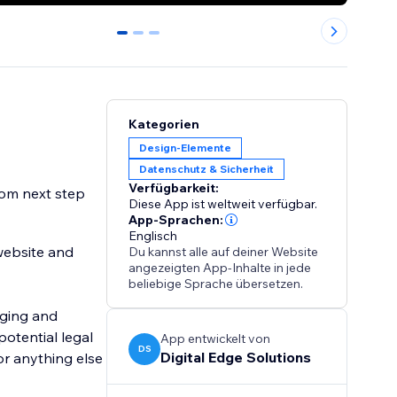
0
1
2
Kategorien
Design-Elemente
Datenschutz & Sicherheit
Verfügbarkeit:
tom next step
Diese App ist weltweit verfügbar.
App-Sprachen:
Englisch
 website and
Du kannst alle auf deiner Website
angezeigten App-Inhalte in jede
beliebige Sprache übersetzen.
gging and
potential legal
App entwickelt von
DS
Digital Edge Solutions
 or anything else