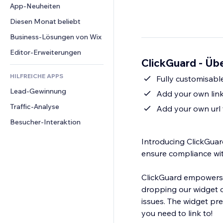
Conversion
Lagerlösungen
App-Neuheiten
PDF
Bildeffekte
Chat
Dropshipping
Dateifreigabe
Diesen Monat beliebt
Buttons & Menüs
Kommentare
Preise & Abonnements
News
Banner & Abzeichen
Business-Lösungen von Wix
Telefon
Crowdfunding
Content-Dienste
Taschenrechner
Community
Editor-Erweiterungen
Speisen & Getränke
ClickGuard - Übe
Texteffekte
Suche
Bewertungen und Feedback
HILFREICHE APPS
Wetter
Fully customisable
CRM
Lead-Gewinnung
Diagramme & Tabellen
Add your own link
Traffic-Analyse
Add your own url t
Besucher-Interaktion
Introducing ClickGuar
ensure compliance wit
ClickGuard empowers w
dropping our widget on
issues. The widget pre
you need to link to!