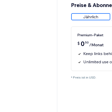
Preise & Abonn
Jährlich
Premium-Paket
0
50
$
/Monat
Keep links be
Unlimited use o
* Preis ist in USD.