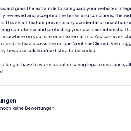
ickGuard goes the extra mile to safeguard your website's integ
hly reviewed and accepted the terms and conditions, the wid
on. This smart feature prevents any accidental or unauthoriz
ing compliance and protecting your business interests. Thi
, elsewhere on your site or an external link. You can even c
to, and instead access the unique 'continueClicked' Velo trig
g any bespoke solution/next step to be coded.
no longer have to worry about ensuring legal compliance, al
s!
tungen
s noch keine Bewertungen.