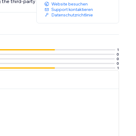
 the third-party
Website besuchen
Support kontaktieren
Datenschutzrichtlinie
1
0
0
0
1