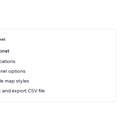
ket
onat
cations
anel options
le map styles
 and export CSV file