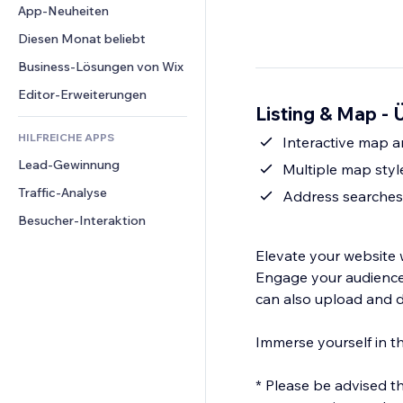
Conversion
Lagerlösungen
App-Neuheiten
PDF
Bildeffekte
Chat
Dropshipping
Dateifreigabe
Diesen Monat beliebt
Buttons & Menüs
Kommentare
Preise & Abonnements
News
Banner & Abzeichen
Business-Lösungen von Wix
Telefon
Crowdfunding
Content-Dienste
Taschenrechner
Community
Editor-Erweiterungen
Speisen & Getränke
Listing & Map - 
Texteffekte
Suche
Bewertungen und Feedback
HILFREICHE APPS
Wetter
Interactive map an
CRM
Lead-Gewinnung
Diagramme & Tabellen
Multiple map styl
Traffic-Analyse
Address searches
Besucher-Interaktion
Elevate your website w
Engage your audience w
can also upload and d
Immerse yourself in t
* Please be advised that this app