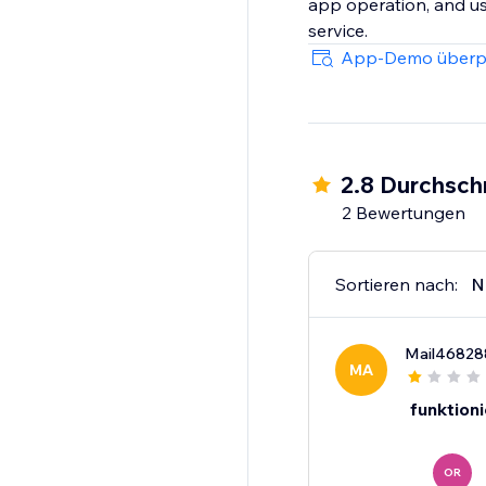
app operation, and use
App-Demo überp
2.8 Durchsch
2 Bewertungen
Sortieren nach:
N
Mail46828
MA
funktioni
OR