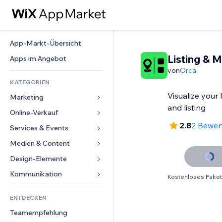
App-Markt-Übersicht
Listing & 
Apps im Angebot
von
Orca
KATEGORIEN
Visualize your
Marketing
and listing
Online-Verkauf
Anzeigen
2.8
2 Bewer
Mobil
Services & Events
Apps für Shops
Statistiken
Versand & Lieferung
Medien & Content
Hotels
Social Media
Verkaufen-Buttons
Events
Design-Elemente
Galerie
SEO
Online-Kurse
Restaurants
Musik
Karten & Navigation
Kommunikation 
Kostenloses Paket
Interaktion
Print on Demand
Immobilien
Podcasts
Datenschutz & Sicherheit
Formulare
Website-Einträge
Buchhaltung
ENTDECKEN
Buchungen
Fotografie
Uhr
Blog
E-Mail
Gutscheine & Treuebonus
Teamempfehlung
Video
Seiten-Vorlagen
Umfragen