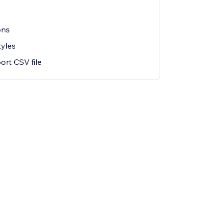
ons
tyles
ort CSV file