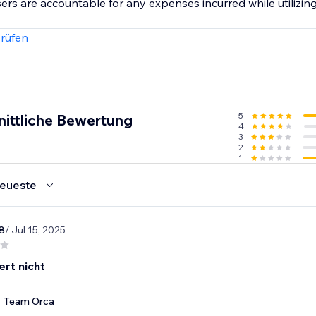
rs are accountable for any expenses incurred while utilizing
rüfen
5
nittliche Bewertung
4
3
2
1
eueste
8
/ Jul 15, 2025
ert nicht
Team Orca