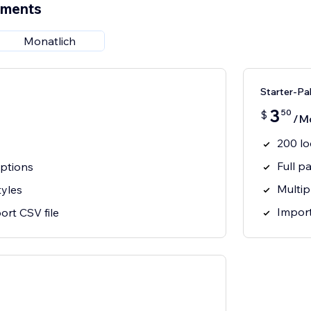
ements
Monatlich
Starter-Pa
3
50
$
/M
200 lo
Full p
options
Multip
tyles
Import
ort CSV file