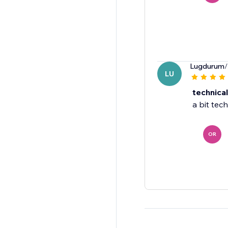
Lugdurum
/
LU
technical
a bit tec
OR