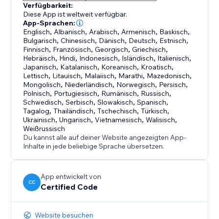
Verfügbarkeit:
Diese App ist weltweit verfügbar.
App-Sprachen:
Englisch
,
Albanisch
,
Arabisch
,
Armenisch
,
Baskisch
,
Bulgarisch
,
Chinesisch
,
Dänisch
,
Deutsch
,
Estnisch
,
Finnisch
,
Französisch
,
Georgisch
,
Griechisch
,
Hebräisch
,
Hindi
,
Indonesisch
,
Isländisch
,
Italienisch
,
Japanisch
,
Katalanisch
,
Koreanisch
,
Kroatisch
,
Lettisch
,
Litauisch
,
Malaiisch
,
Marathi
,
Mazedonisch
,
Mongolisch
,
Niederländisch
,
Norwegisch
,
Persisch
,
Polnisch
,
Portugiesisch
,
Rumänisch
,
Russisch
,
Schwedisch
,
Serbisch
,
Slowakisch
,
Spanisch
,
Tagalog
,
Thailändisch
,
Tschechisch
,
Türkisch
,
Ukrainisch
,
Ungarisch
,
Vietnamesisch
,
Walisisch
,
Weißrussisch
Du kannst alle auf deiner Website angezeigten App-
Inhalte in jede beliebige Sprache übersetzen.
App entwickelt von
CC
Certified Code
Website besuchen