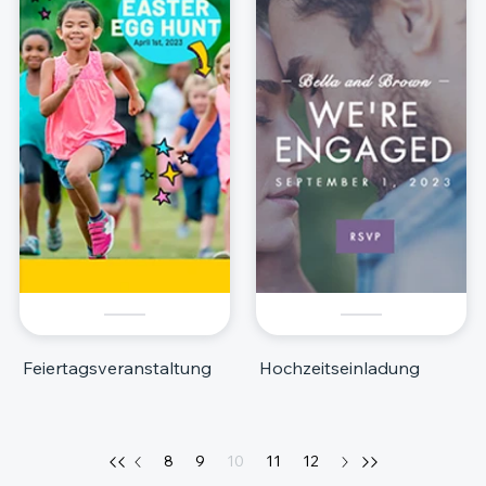
Feiertagsveranstaltung
Hochzeitseinladung
8
9
10
11
12