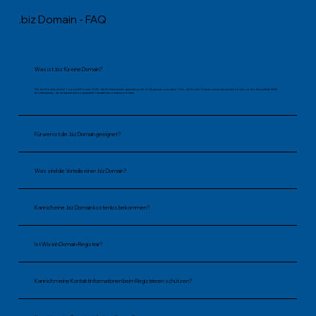
.biz Domain - FAQ
Was ist .biz für eine Domain?
Die .biz Domain ist eine Top-Level-Domain (TLD), die für Unternehmen gemacht wurde. Im Gegensatz zu anderen TLDs, die für viele Zwecke verwendet werden können, ist .biz die perfekte Wahl
für Unternehmen, die im Internet ihre kommerzielle Identität hervorheben möchten.
Für wen ist die .biz Domain geeignet?
Was sind die Vorteile einer .biz Domain?
Kann ich eine .biz Domain kostenlos bekommen?
Ist Wix ein Domain-Registrar?
Kann ich meine Kontaktinformationen beim Registrieren schützen?