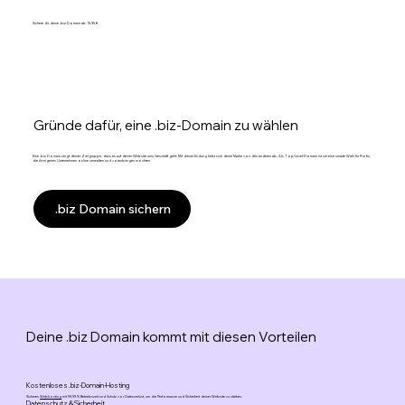
Sichere dir deine .biz-Domain ab 15,95 €
Gründe dafür, eine .biz-Domain zu wählen
Eine .biz Domain zeigt deiner Zielgruppe, dass es auf deiner Website ums Geschäft geht. Mit dieser Endung hebt sich deine Marke von den anderen ab. Als Top-Level-Domain ist sie eine smarte Wahl für Profis,
die ihr eigenes Unternehmen online verwalten und voranbringen möchten.
.biz Domain sichern
Deine .biz Domain kommt mit diesen Vorteilen
Kostenloses .biz-Domain-Hosting
Sicheres
Webhosting
mit 99,99 % Betriebszeit und Schutz vor Datenverlust, um die Performance und Sicherheit deiner Website zu stärken.
Datenschutz & Sicherheit