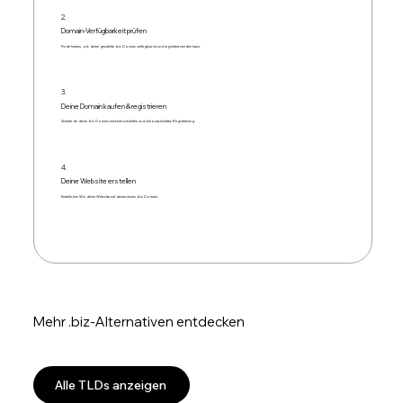
2.
Domain-Verfügbarkeit prüfen
Finde heraus, ob deine gewählte .biz Domain verfügbar ist und registriert werden kann.
3.
Deine Domain kaufen & registrieren
Sichere dir deine .biz Domain mit einer schnellen und unkomplizierten Registrierung.
4.
Deine Website erstellen
Erstelle bei Wix deine Website mit deiner neuen .biz Domain.
Mehr .biz-Alternativen entdecken
Alle TLDs anzeigen