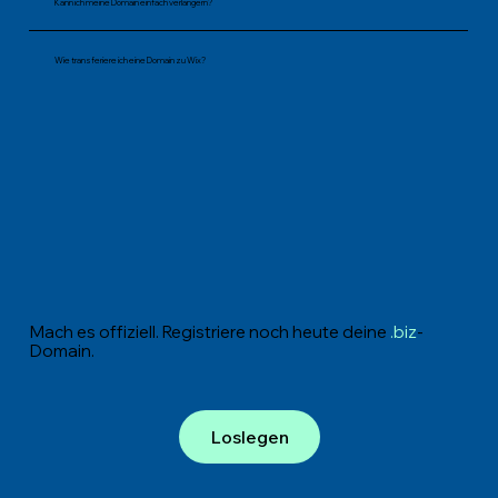
Kann ich meine Domain einfach verlängern?
Wie transferiere ich eine Domain zu Wix?
Mach es offiziell. Registriere noch heute deine
.biz
-
Domain.
Loslegen