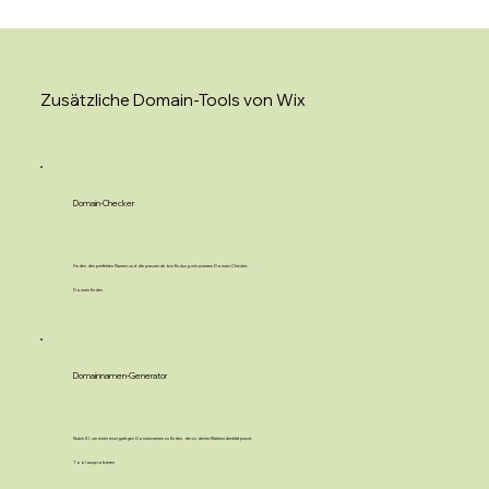
Zusätzliche Domain-Tools von Wix
Domain-Checker
Finden den perfekten Namen und die passende .biz-Endung mit unserem Domain-Checker.
Domain finden
Domainnamen-Generator
Nutze KI, um einen einzigartigen Domainnamen zu finden, der zu deiner Markenidentität passt.
Tool ausprobieren