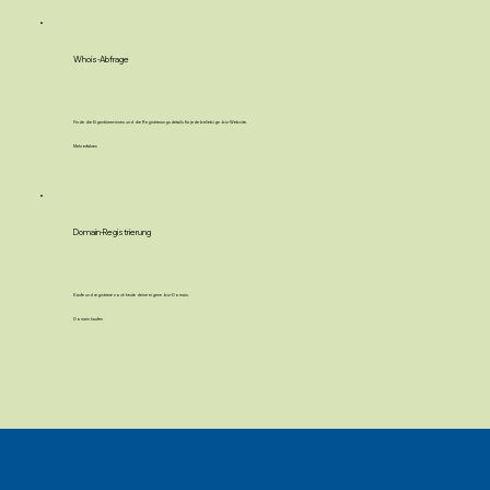
Whois-Abfrage
Finde die Eigentümer:innen und die Registrierungsdetails für jede beliebige .biz-Website.
Mehr erfahren
Domain-Registrierung
Kaufe und registriere noch heute deine eigene .biz-Domain.
Domain kaufen