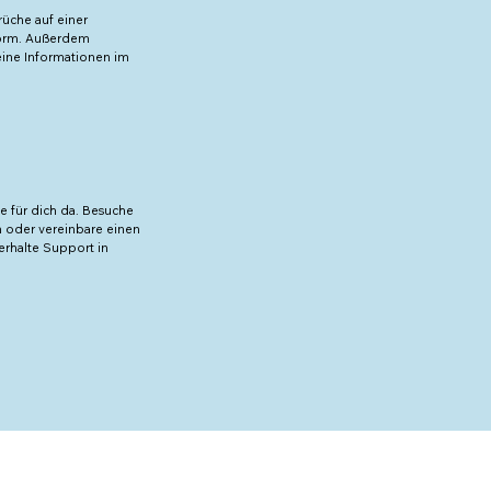
rüche auf einer
29,95 €
form. Außerdem
eine Informationen im
25,00 €
14,95 €
30,95 €
se für dich da. Besuche
n oder vereinbare einen
32,95 €
erhalte Support in
15,00 €
30,95 €
22,95 €
45,95 €