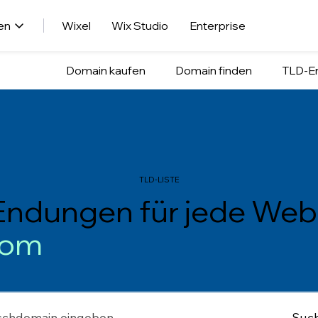
en
Wixel
Wix Studio
Enterprise
Domain kaufen
Domain finden
TLD-E
TLD-LISTE
ndungen für jede Web
com
.
c
o
Suc