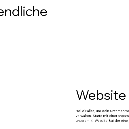
endliche
Für Fitnessunternehmen
Branding für hochwertige Produkte
Für Online-Oasen der Ruhe
ich
Länderkürzel von Frankreich
Rock im Netz (für Musiker:innen)
Ein Ort für Visuelles
Website 
Gesellschaften mit beschränkter Haftung
Hol dir alles, um dein Unterneh
Branding für weltweite Reichweite
verwalten. Starte mit einer anpas
unserem KI-Website-Builder eine
Für Tech-Unternehmen und Entwickler:innen