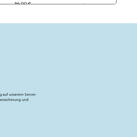
36,00 €
15,95 €
19,50 €
11,95 €
30,95 €
14,95 €
ng auf unserem Server-
20,00 €
atensicherung und
15,00 €
39,00 €