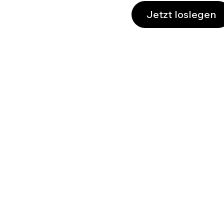
Jetzt loslegen
Für die Mentor:innen unter euch
Fitness-fokussiert
Für Marketing- & Werbeagenturen
Perfekt für Content-Creators
Menschen, Ideen & Marken verbinden
Für Party-Websites
Wo die Liebe online beginnt
Für Lifestyle-Blogs & -Unternehmen