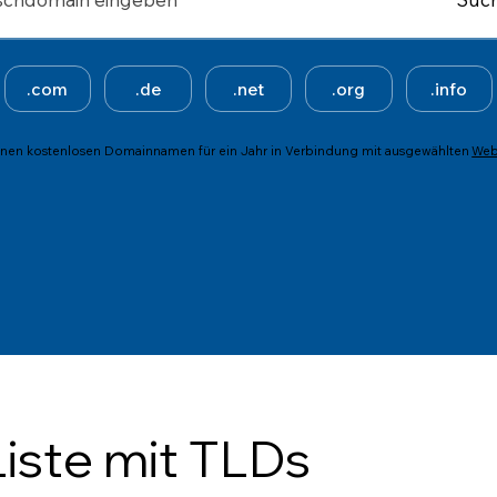
m
,
.com
.de
.net
.org
.info
.
Web
einen kostenlosen Domainnamen für ein Jahr in Verbindung mit ausgewählten
d
e
,
.
n
e
iste mit TLDs
t