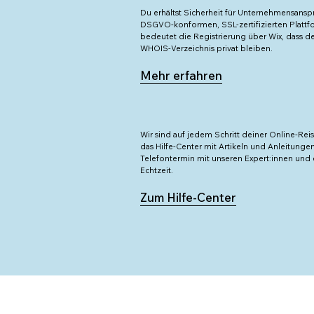
Du erhältst Sicherheit für Unternehmensansp
egro
Länderkürzel von Montenegro
DSGVO-konformen, SSL-zertifizierten Platt
bedeutet die Registrierung über Wix, dass d
WHOIS-Verzeichnis privat bleiben.
Lehrer:innen, Programmleiter:innen, Kurse
Mehr erfahren
Websites und Unternehmen aus den
ande
Niederlanden
Für Inhalte in Echtzeit
Wir sind auf jedem Schritt deiner Online-Rei
das Hilfe-Center mit Artikeln und Anleitunge
u
Für die Unterhaltungsindustrie
Telefontermin mit unseren Expert:innen und 
Echtzeit.
eich
Länderkürzel Österreich
Zum Hilfe-Center
Leicht zu merken, für jede Art von Website
Für lustige Websites
Ideal für Design-Services