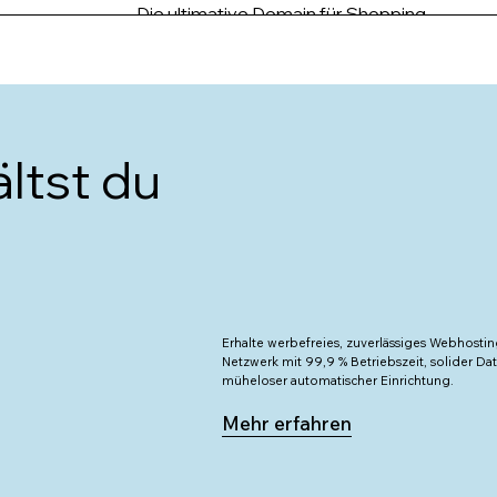
Die ultimative Domain für Shopping
Für Künstler:innen, Galerien & Museen
Für alle, die ein Studio besitzen
ältst du
Branding für Arbeitsvermittlungen
Für Communitys, Clubs/Fan-Gruppen
Für Raumfahrt-Enthusiast:innen
Erhalte werbefreies, zuverlässiges Webhosti
ien
Eine kurze, einprägsame Domain
Netzwerk mit 99,9 % Betriebszeit, solider D
müheloser automatischer Einrichtung.
en
Länderkürzel von Belgien
Mehr erfahren
Coaches, Mentor:innen & Trainer:innen