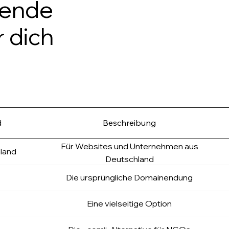
sende
,
 dich
.
o
r
g
d
Beschreibung
,
Für Websites und Unternehmen aus
land
.
Deutschland
Die ursprüngliche Domainendung
i
n
Eine vielseitige Option