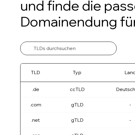
und finde die pas
Domainendung für
TLD
Typ
Lan
.de
ccTLD
Deutsch
.com
gTLD
-
.net
gTLD
-