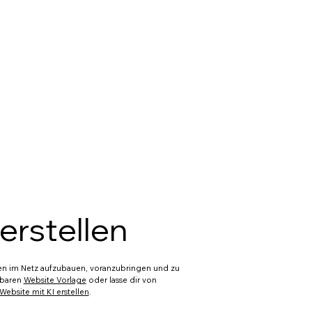
25,00 €
22,95 €
10,00 €
18,00 €
15,95 €
14,95 €
erstellen
28,95 €
men im Netz aufzubauen, voranzubringen und zu
23,75 €
sbaren
Website Vorlage
oder lasse dir von
Website mit KI erstellen
.
34,00 €