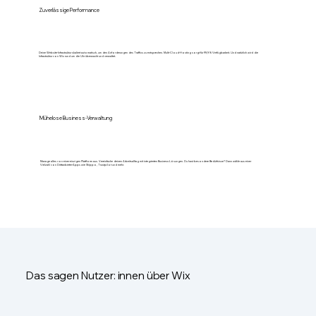
Zuverlässige Performance
Deine Website-Infrastruktur skaliert automatisch, um den Anforderungen des Traffics zu entsprechen. Multi-Cloud-Hosting sorgt für 99,9 % Verfügbarkeit. Und natürlich wird die
Infrastruktur von Wix rund um die Uhr überwacht und verwaltet.
Mühelose Business-Verwaltung
Manage alles von einer einzigen Plattform aus. Vereinfache deinen Arbeitsalltag mit integrierten Business-Lösungen. Du hast besondere Bedürfnisse? Dann wähle aus einer
Vielzahl von Drittanbieter-Apps wie Shippo, Trustpilot und mehr.
Das sagen Nutzer: innen über Wix