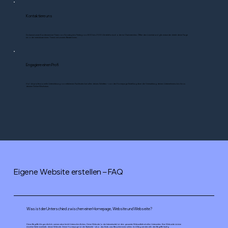
Kontaktiere uns
Du kannst unser Kundenservice-Team von Sonntag bis Freitag von 8:00 bis 21:00 Uhr telefonisch oder im Chat erreichen. Öffne den Livechat und gib entweder direkt deine Frage
ein oder vereinbare einen Termin mit unseren Berater:innen.
Engagiere einen Profi
Hol dir professionelle Unterstützung von erfahrenen Fachleuten bei allen deinen Schritten – von der Homepage Erstellung über die Vermarktung deines Unternehmens bis hin zu
deinem Online-Wachstum.
Eigene Website erstellen – FAQ
Was ist der Unterschied zwischen einer Homepage, Website und Webseite?
Diese Begriffe klingen ähnlich, meinen aber leicht Unterschiedliches: Deine Website (oder Internetseite) ist dein gesamter Webauftritt mit allen Unterseiten. Eine Webseite ist eine
einzelne Seite innerhalb dieser Website. Deine Homepage ist die Startseite – also das Erste, was Besucher:innen sehen. Im Alltag werden alle drei Begriffe häufig