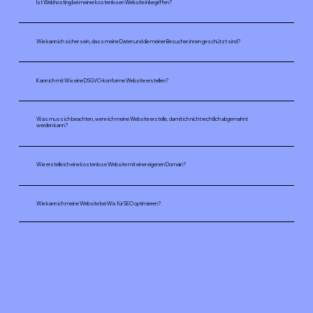
Ist Webhosting bei meiner kostenlosen Website inbegriffen?
Wie kann ich sicher sein, dass meine Daten und die meiner Besucher:innen geschützt sind?
Kann ich mit Wix eine DSGVO-konforme Website erstellen?
Was muss ich beachten, wenn ich meine Website erstelle, damit ich nicht rechtlich abgemahnt
werden kann?
Wie erstelle ich eine kostenlose Website mit einer eigenen Domain?
Wie kann ich meine Website bei Wix für SEO optimieren?