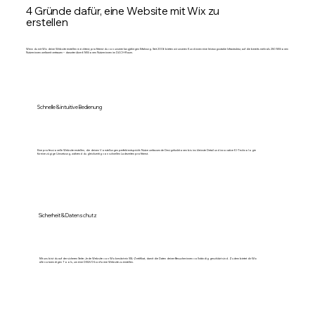
4 Gründe dafür, eine Website mit Wix zu
erstellen
Wenn du mit Wix deine Website erstellen möchtest, profitierst du von unserer langjährigen Erfahrung. Seit 2006 bieten wir unseren Kund:innen eine leistungsstarke Infrastruktur, auf die bereits mehr als 250 Millionen
Nutzer:innen weltweit vertrauen – darunter über 6 Millionen Nutzer:innen im DACH-Raum.
Schnelle & intuitive Bedienung
Eine professionelle Website erstellen, die deinen Vorstellungen perfekt entspricht: Nutze umfassende Designfunktionen bis ins kleinste Detail und innovative KI-Technologie
für eine zügige Umsetzung, während du gleichzeitig von schnellen Ladezeiten profitierst.
Sicherheit & Datenschutz
Mit uns bist du auf der sicheren Seite: Jede Website von Wix besitzt ein SSL-Zertifikat, damit die Daten deiner Besucher:innen vollständig geschützt sind. Zudem bietet dir Wix
alle notwendigen Tools, um eine DSGVO-konforme Website zu erstellen.