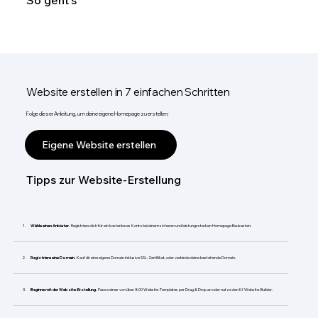
So geht's
Website erstellen in 7 einfachen Schritten
Folge dieser Anleitung, um deine eigene Homepage zu erstellen:
Eigene Website erstellen
Tipps zur Website-Erstellung
Wähle einen Anbieter.
Registriere dich für ein kostenloses Konto bei einem sicheren und leistungsstarken Homepage Baukasten.
Registriere eine Domain.
Kauf dir eine eigene Domain inklusive SSL-Zertifikat, oder verbinde deine bestehende Domain.
Beginne mit der Website-Erstellung.
Passe eines von über 800 Website-Templates per Drag & Drop an oder nutze den KI-Website-Builder.