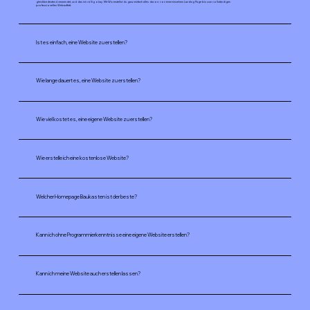
gleichbedeutend verwendet, und das ist völlig okay. Mit Wix erstellst du ganz einfach alles davon: von einer einzelnen Landing Page bis zum vollständigen
professionellen Webauftritt.
Ist es einfach, eine Website zu erstellen?
Wie lange dauert es, eine Website zu erstellen?
Wie viel kostet es, eine eigene Website zu erstellen?
Wie erstelle ich eine kostenlose Website?
Welcher Homepage Baukasten ist der beste?
Kann ich ohne Programmierkenntnisse eine eigene Website erstellen?
Kann ich meine Website auch erstellen lassen?