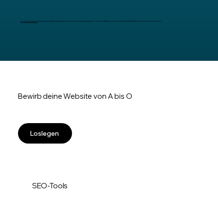
Domain registrieren
leicht gemacht: Beim erstmaligen Kauf eines Premium-Jahrespakets von Wix erhältst du eine neue benutzerdefinierte Domain für ein Jahr kostenlos.
Bewirb deine Website von A bis O
Loslegen
SEO-Tools