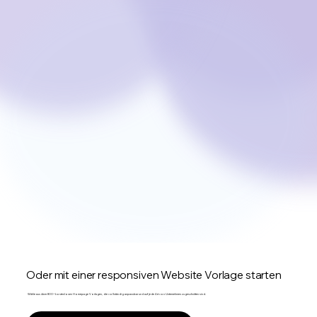
Oder mit einer responsiven Website Vorlage starten
Wähle aus über 800+ kostenlosen Homepage Vorlagen, die vollständig anpassbar und auf jede Art von Unternehmen zugeschnitten sind.