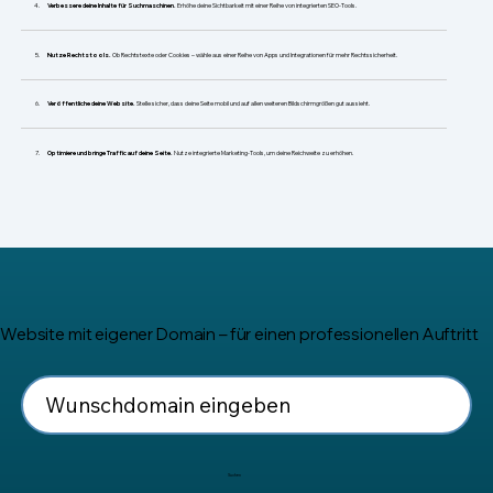
​Verbessere deine Inhalte für Suchmaschinen.
Erhöhe deine Sichtbarkeit mit einer Reihe von integrierten SEO-Tools.
Nutze Rechtstools.
Ob Rechtstexte oder Cookies – wähle aus einer Reihe von Apps und Integrationen für mehr Rechtssicherheit.
Veröffentliche deine Website.
Stelle sicher, dass deine Seite mobil und auf allen weiteren Bildschirmgrößen gut aussieht.
Optimiere und bringe Traffic auf deine Seite.
Nutze integrierte Marketing-Tools, um deine Reichweite zu erhöhen.
Website mit eigener Domain – für einen professionellen Auftritt
Suchen