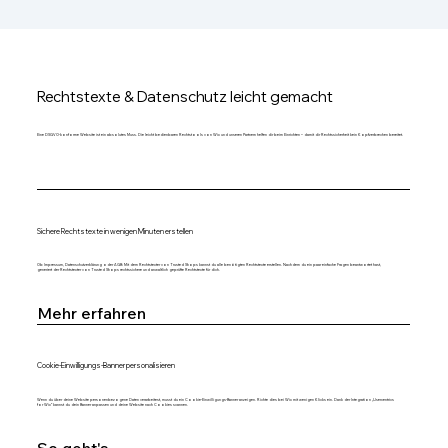
Rechtstexte & Datenschutz leicht gemacht
Eine DSGVO-konforme Website ist ein absolutes Muss. Die leicht bedienbaren Rechtstools von Wix und unseren Partnern helfen dir beim Einrichten – damit dir Rechtssicherheit kein Kopfzerbrechen bereitet.
Sichere Rechtstexte in wenigen Minuten erstellen
Ob Impressum, Datenschutzerklärung oder AGB: Mit dem Rechtstexter von Trusted Shops kannst du alle benötigten Rechtstexte erstellen. Nachdem du ein paar einfache Fragen beantwortet hast,
generiert der Rechtstexter von Trusted Shops rechtssichere und anwaltlich geprüfte Rechtstexte für dich.
Mehr erfahren
Cookie-Einwilligungs-Banner personalisieren
Wenn du über deine Website personenbezogene Daten verarbeitest, musst du ein Cookie-Einwilligungs-Banner anzeigen. Richte dies bei Wix mit wenigen Klicks ein. Dank der Integration „Usercentrics
for Wix“ kannst du dein Banner anpassen und deine Website nach Cookies scannen.