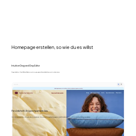
Homepage erstellen, so wie du es willst
Intuitiver Drag-and-Drop Editor
Füge mühelos Text, Bilder, Buttons und sogar ganze Abschnitte hinzu und ordne sie an.
Persönliche KI-Ansprechpartnerin Aria
Hol dir Unterstützung oder gib alles komplett ab. Aria meistert komplexe Aufgaben, erstellt Inhalte jeder Art und erledigt alles im Handumdrehen.