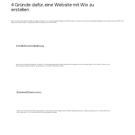
4 Gründe dafür, eine Website mit Wix zu
erstellen
Wenn du mit Wix deine Website erstellen möchtest, profitierst du von unserer langjährigen Erfahrung. Seit 2006 bieten wir unseren Kund:innen eine leistungsstarke Infrastruktur, auf die bereits mehr als 250 Millionen
Nutzer:innen weltweit vertrauen – darunter über 6 Millionen Nutzer:innen im DACH-Raum.
Schnelle & intuitive Bedienung
Eine professionelle Website erstellen, die deinen Vorstellungen perfekt entspricht: Nutze umfassende Designfunktionen bis ins kleinste Detail und innovative KI-Technologie
für eine zügige Umsetzung, während du gleichzeitig von schnellen Ladezeiten profitierst.
Sicherheit & Datenschutz
Mit uns bist du auf der sicheren Seite: Jede Website von Wix besitzt ein SSL-Zertifikat, damit die Daten deiner Besucher:innen vollständig geschützt sind. Zudem bietet dir Wix
alle notwendigen Tools, um eine DSGVO-konforme Website zu erstellen.