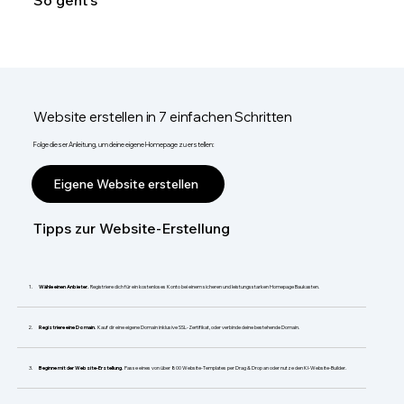
So geht's
Website erstellen in 7 einfachen Schritten
Folge dieser Anleitung, um deine eigene Homepage zu erstellen:
Eigene Website erstellen
Tipps zur Website-Erstellung
Wähle einen Anbieter.
Registriere dich für ein kostenloses Konto bei einem sicheren und leistungsstarken Homepage Baukasten.
Registriere eine Domain.
Kauf dir eine eigene Domain inklusive SSL-Zertifikat, oder verbinde deine bestehende Domain.
Beginne mit der Website-Erstellung.
Passe eines von über 800 Website-Templates per Drag & Drop an oder nutze den KI-Website-Builder.