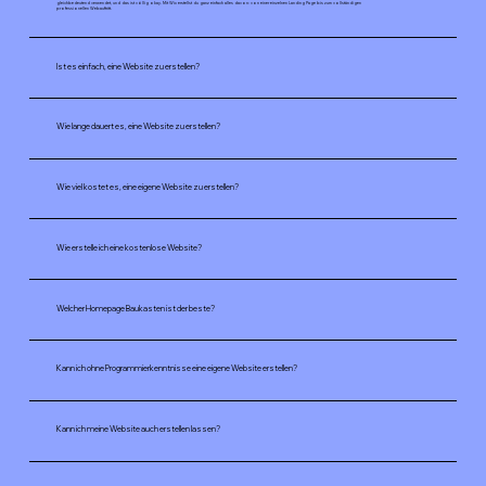
gleichbedeutend verwendet, und das ist völlig okay. Mit Wix erstellst du ganz einfach alles davon: von einer einzelnen Landing Page bis zum vollständigen
professionellen Webauftritt.
Ist es einfach, eine Website zu erstellen?
Wie lange dauert es, eine Website zu erstellen?
Wie viel kostet es, eine eigene Website zu erstellen?
Wie erstelle ich eine kostenlose Website?
Welcher Homepage Baukasten ist der beste?
Kann ich ohne Programmierkenntnisse eine eigene Website erstellen?
Kann ich meine Website auch erstellen lassen?