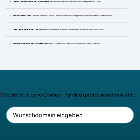
​Verbessere deine Inhalte für Suchmaschinen.
Erhöhe deine Sichtbarkeit mit einer Reihe von integrierten SEO-Tools.
Nutze Rechtstools.
Ob Rechtstexte oder Cookies – wähle aus einer Reihe von Apps und Integrationen für mehr Rechtssicherheit.
Veröffentliche deine Website.
Stelle sicher, dass deine Seite mobil und auf allen weiteren Bildschirmgrößen gut aussieht.
Optimiere und bringe Traffic auf deine Seite.
Nutze integrierte Marketing-Tools, um deine Reichweite zu erhöhen.
Website mit eigener Domain – für einen professionellen Auftritt
Suchen