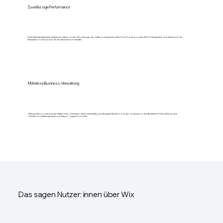
Zuverlässige Performance
Deine Website-Infrastruktur skaliert automatisch, um den Anforderungen des Traffics zu entsprechen. Multi-Cloud-Hosting sorgt für 99,9 % Verfügbarkeit. Und natürlich wird die
Infrastruktur von Wix rund um die Uhr überwacht und verwaltet.
Mühelose Business-Verwaltung
Manage alles von einer einzigen Plattform aus. Vereinfache deinen Arbeitsalltag mit integrierten Business-Lösungen. Du hast besondere Bedürfnisse? Dann wähle aus einer
Vielzahl von Drittanbieter-Apps wie Shippo, Trustpilot und mehr.
Das sagen Nutzer: innen über Wix