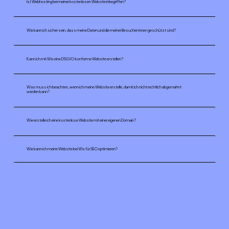
Ist Webhosting bei meiner kostenlosen Website inbegriffen?
Wie kann ich sicher sein, dass meine Daten und die meiner Besucher:innen geschützt sind?
Kann ich mit Wix eine DSGVO-konforme Website erstellen?
Was muss ich beachten, wenn ich meine Website erstelle, damit ich nicht rechtlich abgemahnt
werden kann?
Wie erstelle ich eine kostenlose Website mit einer eigenen Domain?
Wie kann ich meine Website bei Wix für SEO optimieren?