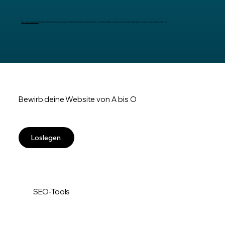
Domain registrieren
leicht gemacht: Beim erstmaligen Kauf eines Premium-Jahrespakets von Wix erhältst du eine neue benutzerdefinierte Domain für ein Jahr kostenlos.
Bewirb deine Website von A bis O
Loslegen
SEO-Tools