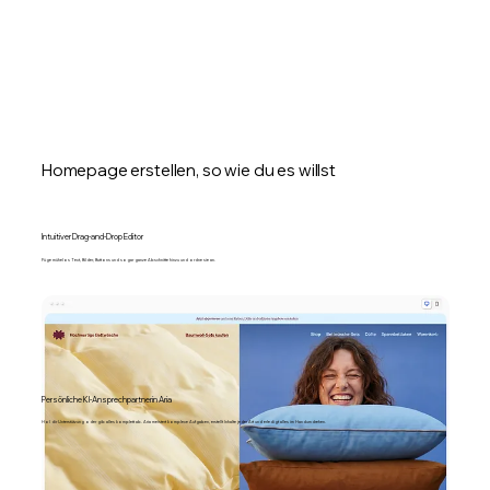
Homepage erstellen, so wie du es willst
Intuitiver Drag-and-Drop Editor
Füge mühelos Text, Bilder, Buttons und sogar ganze Abschnitte hinzu und ordne sie an.
Persönliche KI-Ansprechpartnerin Aria
Hol dir Unterstützung oder gib alles komplett ab. Aria meistert komplexe Aufgaben, erstellt Inhalte jeder Art und erledigt alles im Handumdrehen.