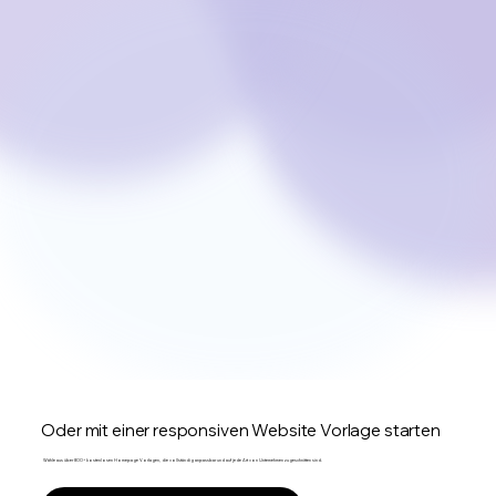
Oder mit einer responsiven Website Vorlage starten
Wähle aus über 800+ kostenlosen Homepage Vorlagen, die vollständig anpassbar und auf jede Art von Unternehmen zugeschnitten sind.