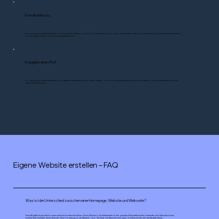
Kontaktiere uns
Du kannst unser Kundenservice-Team von Sonntag bis Freitag von 8:00 bis 21:00 Uhr telefonisch oder im Chat erreichen. Öffne den Livechat und gib entweder direkt deine Frage
ein oder vereinbare einen Termin mit unseren Berater:innen.
Engagiere einen Profi
Hol dir professionelle Unterstützung von erfahrenen Fachleuten bei allen deinen Schritten – von der Homepage Erstellung über die Vermarktung deines Unternehmens bis hin zu
deinem Online-Wachstum.
Eigene Website erstellen – FAQ
Was ist der Unterschied zwischen einer Homepage, Website und Webseite?
Diese Begriffe klingen ähnlich, meinen aber leicht Unterschiedliches: Deine Website (oder Internetseite) ist dein gesamter Webauftritt mit allen Unterseiten. Eine Webseite ist eine
einzelne Seite innerhalb dieser Website. Deine Homepage ist die Startseite – also das Erste, was Besucher:innen sehen. Im Alltag werden alle drei Begriffe häufig