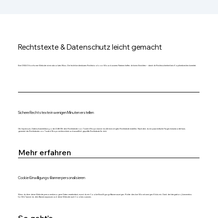
Rechtstexte & Datenschutz leicht gemacht
Eine DSGVO-konforme Website ist ein absolutes Muss. Die leicht bedienbaren Rechtstools von Wix und unseren Partnern helfen dir beim Einrichten – damit dir Rechtssicherheit kein Kopfzerbrechen bereitet.
Sichere Rechtstexte in wenigen Minuten erstellen
Ob Impressum, Datenschutzerklärung oder AGB: Mit dem Rechtstexter von Trusted Shops kannst du alle benötigten Rechtstexte erstellen. Nachdem du ein paar einfache Fragen beantwortet hast,
generiert der Rechtstexter von Trusted Shops rechtssichere und anwaltlich geprüfte Rechtstexte für dich.
Mehr erfahren
Cookie-Einwilligungs-Banner personalisieren
Wenn du über deine Website personenbezogene Daten verarbeitest, musst du ein Cookie-Einwilligungs-Banner anzeigen. Richte dies bei Wix mit wenigen Klicks ein. Dank der Integration „Usercentrics
for Wix“ kannst du dein Banner anpassen und deine Website nach Cookies scannen.