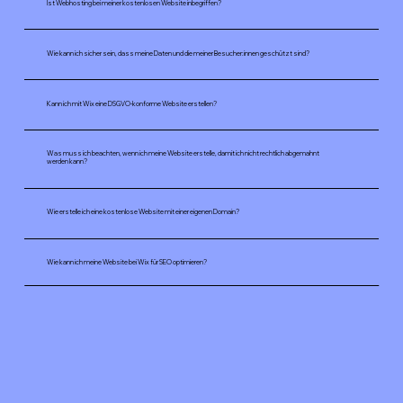
Ist Webhosting bei meiner kostenlosen Website inbegriffen?
Wie kann ich sicher sein, dass meine Daten und die meiner Besucher:innen geschützt sind?
Kann ich mit Wix eine DSGVO-konforme Website erstellen?
Was muss ich beachten, wenn ich meine Website erstelle, damit ich nicht rechtlich abgemahnt
werden kann?
Wie erstelle ich eine kostenlose Website mit einer eigenen Domain?
Wie kann ich meine Website bei Wix für SEO optimieren?