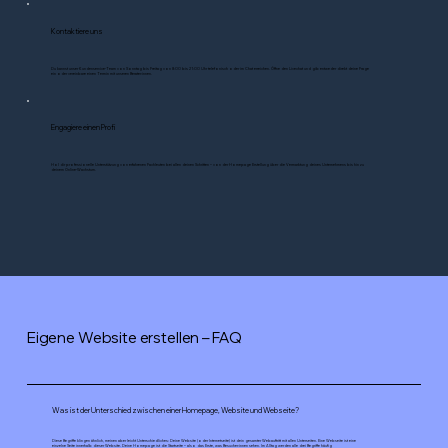
Kontaktiere uns
Du kannst unser Kundenservice-Team von Sonntag bis Freitag von 8:00 bis 21:00 Uhr telefonisch oder im Chat erreichen. Öffne den Livechat und gib entweder direkt deine Frage
ein oder vereinbare einen Termin mit unseren Berater:innen.
Engagiere einen Profi
Hol dir professionelle Unterstützung von erfahrenen Fachleuten bei allen deinen Schritten – von der Homepage Erstellung über die Vermarktung deines Unternehmens bis hin zu
deinem Online-Wachstum.
Eigene Website erstellen – FAQ
Was ist der Unterschied zwischen einer Homepage, Website und Webseite?
Diese Begriffe klingen ähnlich, meinen aber leicht Unterschiedliches: Deine Website (oder Internetseite) ist dein gesamter Webauftritt mit allen Unterseiten. Eine Webseite ist eine
einzelne Seite innerhalb dieser Website. Deine Homepage ist die Startseite – also das Erste, was Besucher:innen sehen. Im Alltag werden alle drei Begriffe häufig