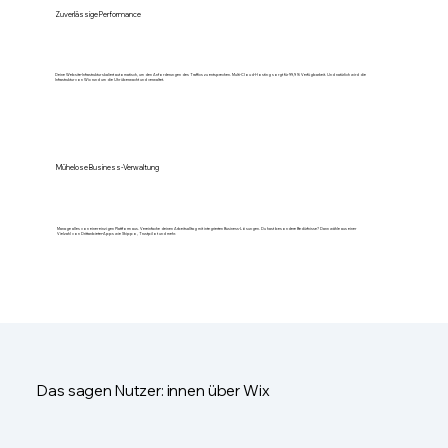
Zuverlässige Performance
Deine Website-Infrastruktur skaliert automatisch, um den Anforderungen des Traffics zu entsprechen. Multi-Cloud-Hosting sorgt für 99,9 % Verfügbarkeit. Und natürlich wird die
Infrastruktur von Wix rund um die Uhr überwacht und verwaltet.
Mühelose Business-Verwaltung
Manage alles von einer einzigen Plattform aus. Vereinfache deinen Arbeitsalltag mit integrierten Business-Lösungen. Du hast besondere Bedürfnisse? Dann wähle aus einer
Vielzahl von Drittanbieter-Apps wie Shippo, Trustpilot und mehr.
Das sagen Nutzer: innen über Wix