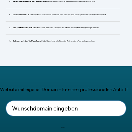
​Verbessere deine Inhalte für Suchmaschinen.
Erhöhe deine Sichtbarkeit mit einer Reihe von integrierten SEO-Tools.
Nutze Rechtstools.
Ob Rechtstexte oder Cookies – wähle aus einer Reihe von Apps und Integrationen für mehr Rechtssicherheit.
Veröffentliche deine Website.
Stelle sicher, dass deine Seite mobil und auf allen weiteren Bildschirmgrößen gut aussieht.
Optimiere und bringe Traffic auf deine Seite.
Nutze integrierte Marketing-Tools, um deine Reichweite zu erhöhen.
Website mit eigener Domain – für einen professionellen Auftritt
Suchen