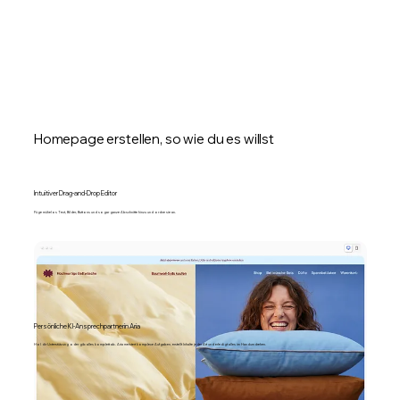
Homepage erstellen, so wie du es willst
Intuitiver Drag-and-Drop Editor
Füge mühelos Text, Bilder, Buttons und sogar ganze Abschnitte hinzu und ordne sie an.
Persönliche KI-Ansprechpartnerin Aria
Hol dir Unterstützung oder gib alles komplett ab. Aria meistert komplexe Aufgaben, erstellt Inhalte jeder Art und erledigt alles im Handumdrehen.