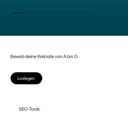
Domain registrieren
leicht gemacht: Beim erstmaligen Kauf eines Premium-Jahrespakets von Wix erhältst du eine neue benutzerdefinierte Domain für ein Jahr kostenlos.
Bewirb deine Website von A bis O
Loslegen
SEO-Tools