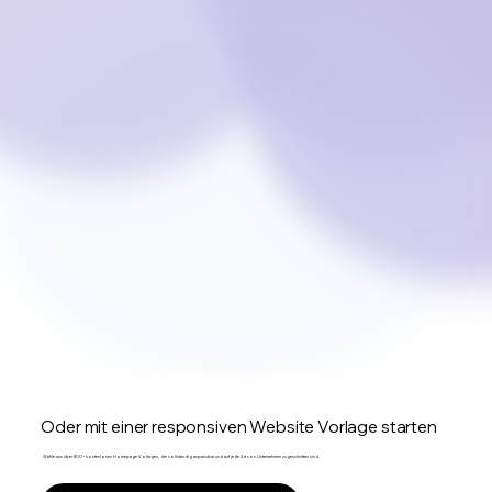
Oder mit einer responsiven Website Vorlage starten
Wähle aus über 800+ kostenlosen Homepage Vorlagen, die vollständig anpassbar und auf jede Art von Unternehmen zugeschnitten sind.