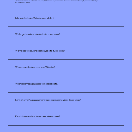
gleichbedeutend verwendet, und das ist völlig okay. Mit Wix erstellst du ganz einfach alles davon: von einer einzelnen Landing Page bis zum vollständigen
professionellen Webauftritt.
Ist es einfach, eine Website zu erstellen?
Wie lange dauert es, eine Website zu erstellen?
Wie viel kostet es, eine eigene Website zu erstellen?
Wie erstelle ich eine kostenlose Website?
Welcher Homepage Baukasten ist der beste?
Kann ich ohne Programmierkenntnisse eine eigene Website erstellen?
Kann ich meine Website auch erstellen lassen?