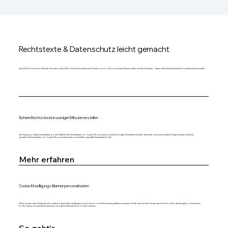
Rechtstexte & Datenschutz leicht gemacht
Eine DSGVO-konforme Website ist ein absolutes Muss. Die leicht bedienbaren Rechtstools von Wix und unseren Partnern helfen dir beim Einrichten – damit dir Rechtssicherheit kein Kopfzerbrechen bereitet.
Sichere Rechtstexte in wenigen Minuten erstellen
Ob Impressum, Datenschutzerklärung oder AGB: Mit dem Rechtstexter von Trusted Shops kannst du alle benötigten Rechtstexte erstellen. Nachdem du ein paar einfache Fragen beantwortet hast,
generiert der Rechtstexter von Trusted Shops rechtssichere und anwaltlich geprüfte Rechtstexte für dich.
Mehr erfahren
Cookie-Einwilligungs-Banner personalisieren
Wenn du über deine Website personenbezogene Daten verarbeitest, musst du ein Cookie-Einwilligungs-Banner anzeigen. Richte dies bei Wix mit wenigen Klicks ein. Dank der Integration „Usercentrics
for Wix“ kannst du dein Banner anpassen und deine Website nach Cookies scannen.