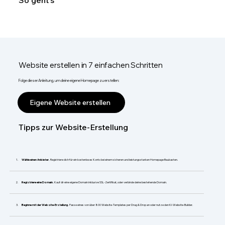
So geht's
Website erstellen in 7 einfachen Schritten
Folge dieser Anleitung, um deine eigene Homepage zu erstellen:
Eigene Website erstellen
Tipps zur Website-Erstellung
Wähle einen Anbieter.
Registriere dich für ein kostenloses Konto bei einem sicheren und leistungsstarken Homepage Baukasten.
Registriere eine Domain.
Kauf dir eine eigene Domain inklusive SSL-Zertifikat, oder verbinde deine bestehende Domain.
Beginne mit der Website-Erstellung.
Passe eines von über 800 Website-Templates per Drag & Drop an oder nutze den KI-Website-Builder.