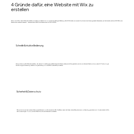
4 Gründe dafür, eine Website mit Wix zu
erstellen
Wenn du mit Wix deine Website erstellen möchtest, profitierst du von unserer langjährigen Erfahrung. Seit 2006 bieten wir unseren Kund:innen eine leistungsstarke Infrastruktur, auf die bereits mehr als 250 Millionen
Nutzer:innen weltweit vertrauen – darunter über 6 Millionen Nutzer:innen im DACH-Raum.
Schnelle & intuitive Bedienung
Eine professionelle Website erstellen, die deinen Vorstellungen perfekt entspricht: Nutze umfassende Designfunktionen bis ins kleinste Detail und innovative KI-Technologie
für eine zügige Umsetzung, während du gleichzeitig von schnellen Ladezeiten profitierst.
Sicherheit & Datenschutz
Mit uns bist du auf der sicheren Seite: Jede Website von Wix besitzt ein SSL-Zertifikat, damit die Daten deiner Besucher:innen vollständig geschützt sind. Zudem bietet dir Wix
alle notwendigen Tools, um eine DSGVO-konforme Website zu erstellen.