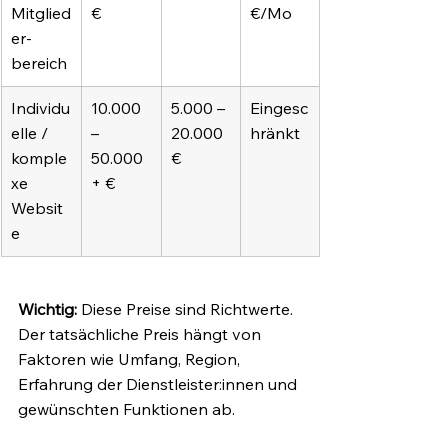
Mitglied
€
€/Mo
er-
bereich
Individu
10.000 
5.000 – 
Eingesc
elle / 
– 
20.000 
hränkt
komple
50.000
€
xe 
+ €
Websit
e
Wichtig:
 Diese Preise sind Richtwerte. 
Der tatsächliche Preis hängt von 
Faktoren wie Umfang, Region, 
Erfahrung der Dienstleister:innen und 
gewünschten Funktionen ab.