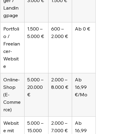
ger / 
3.000 €
1.500 €
Landin
gpage
Portfoli
1.500 – 
600 – 
Ab 0 €
o / 
5.000 €
2.000 €
Freelan
cer-
Websit
e
Online-
5.000 – 
2.000 – 
Ab 
Shop 
20.000 
8.000 €
16,99 
(E-
€
€/Mo
Comme
rce)
Websit
5.000 – 
2.000 – 
Ab 
e mit 
15.000 
7.000 €
16,99 