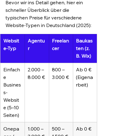
Bevor wir ins Detail gehen, hier ein 
schneller Überblick über die 
typischen Preise für verschiedene 
Website-Typen in Deutschland (2025):
Websit
Agentu
Freelan
Baukas
e-Typ
r
cer
ten (z. 
B. Wix)
Einfach
2.000 – 
800 – 
Ab 0 € 
e 
8.000 €
3.000 €
(Eigena
Busines
rbeit)
s-
Websit
e (5–10 
Seiten)
Onepa
1.000 – 
500 – 
Ab 0 €