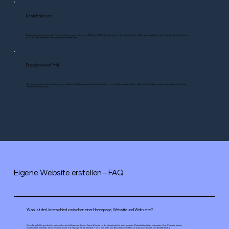
Kontaktiere uns
Du kannst unser Kundenservice-Team von Sonntag bis Freitag von 8:00 bis 21:00 Uhr telefonisch oder im Chat erreichen. Öffne den Livechat und gib entweder direkt deine Frage
ein oder vereinbare einen Termin mit unseren Berater:innen.
Engagiere einen Profi
Hol dir professionelle Unterstützung von erfahrenen Fachleuten bei allen deinen Schritten – von der Homepage Erstellung über die Vermarktung deines Unternehmens bis hin zu
deinem Online-Wachstum.
Eigene Website erstellen – FAQ
Was ist der Unterschied zwischen einer Homepage, Website und Webseite?
Diese Begriffe klingen ähnlich, meinen aber leicht Unterschiedliches: Deine Website (oder Internetseite) ist dein gesamter Webauftritt mit allen Unterseiten. Eine Webseite ist eine
einzelne Seite innerhalb dieser Website. Deine Homepage ist die Startseite – also das Erste, was Besucher:innen sehen. Im Alltag werden alle drei Begriffe häufig