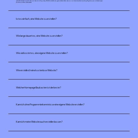
gleichbedeutend verwendet, und das ist völlig okay. Mit Wix erstellst du ganz einfach alles davon: von einer einzelnen Landing Page bis zum vollständigen
professionellen Webauftritt.
Ist es einfach, eine Website zu erstellen?
Wie lange dauert es, eine Website zu erstellen?
Wie viel kostet es, eine eigene Website zu erstellen?
Wie erstelle ich eine kostenlose Website?
Welcher Homepage Baukasten ist der beste?
Kann ich ohne Programmierkenntnisse eine eigene Website erstellen?
Kann ich meine Website auch erstellen lassen?