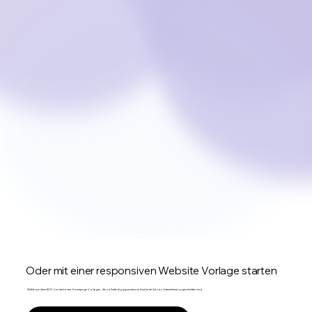
Oder mit einer responsiven Website Vorlage starten
Wähle aus über 800+ kostenlosen Homepage Vorlagen, die vollständig anpassbar und auf jede Art von Unternehmen zugeschnitten sind.