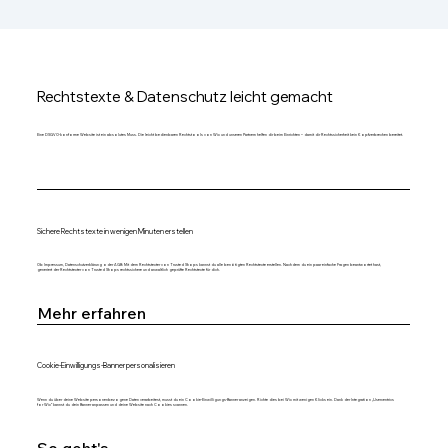
Rechtstexte & Datenschutz leicht gemacht
Eine DSGVO-konforme Website ist ein absolutes Muss. Die leicht bedienbaren Rechtstools von Wix und unseren Partnern helfen dir beim Einrichten – damit dir Rechtssicherheit kein Kopfzerbrechen bereitet.
Sichere Rechtstexte in wenigen Minuten erstellen
Ob Impressum, Datenschutzerklärung oder AGB: Mit dem Rechtstexter von Trusted Shops kannst du alle benötigten Rechtstexte erstellen. Nachdem du ein paar einfache Fragen beantwortet hast,
generiert der Rechtstexter von Trusted Shops rechtssichere und anwaltlich geprüfte Rechtstexte für dich.
Mehr erfahren
Cookie-Einwilligungs-Banner personalisieren
Wenn du über deine Website personenbezogene Daten verarbeitest, musst du ein Cookie-Einwilligungs-Banner anzeigen. Richte dies bei Wix mit wenigen Klicks ein. Dank der Integration „Usercentrics
for Wix“ kannst du dein Banner anpassen und deine Website nach Cookies scannen.