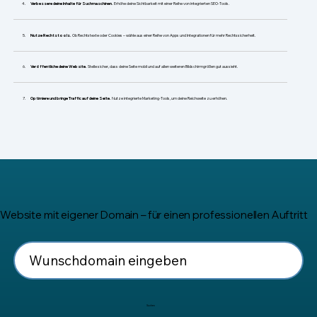
​Verbessere deine Inhalte für Suchmaschinen.
Erhöhe deine Sichtbarkeit mit einer Reihe von integrierten SEO-Tools.
Nutze Rechtstools.
Ob Rechtstexte oder Cookies – wähle aus einer Reihe von Apps und Integrationen für mehr Rechtssicherheit.
Veröffentliche deine Website.
Stelle sicher, dass deine Seite mobil und auf allen weiteren Bildschirmgrößen gut aussieht.
Optimiere und bringe Traffic auf deine Seite.
Nutze integrierte Marketing-Tools, um deine Reichweite zu erhöhen.
Website mit eigener Domain – für einen professionellen Auftritt
Suchen