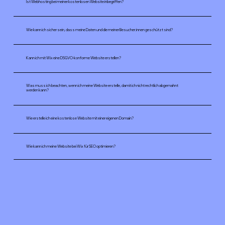
Ist Webhosting bei meiner kostenlosen Website inbegriffen?
Wie kann ich sicher sein, dass meine Daten und die meiner Besucher:innen geschützt sind?
Kann ich mit Wix eine DSGVO-konforme Website erstellen?
Was muss ich beachten, wenn ich meine Website erstelle, damit ich nicht rechtlich abgemahnt
werden kann?
Wie erstelle ich eine kostenlose Website mit einer eigenen Domain?
Wie kann ich meine Website bei Wix für SEO optimieren?