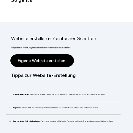
So geht's
Website erstellen in 7 einfachen Schritten
Folge dieser Anleitung, um deine eigene Homepage zu erstellen:
Eigene Website erstellen
Tipps zur Website-Erstellung
Wähle einen Anbieter.
Registriere dich für ein kostenloses Konto bei einem sicheren und leistungsstarken Homepage Baukasten.
Registriere eine Domain.
Kauf dir eine eigene Domain inklusive SSL-Zertifikat, oder verbinde deine bestehende Domain.
Beginne mit der Website-Erstellung.
Passe eines von über 800 Website-Templates per Drag & Drop an oder nutze den KI-Website-Builder.