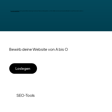
Domain registrieren
leicht gemacht: Beim erstmaligen Kauf eines Premium-Jahrespakets von Wix erhältst du eine neue benutzerdefinierte Domain für ein Jahr kostenlos.
Bewirb deine Website von A bis O
Loslegen
SEO-Tools