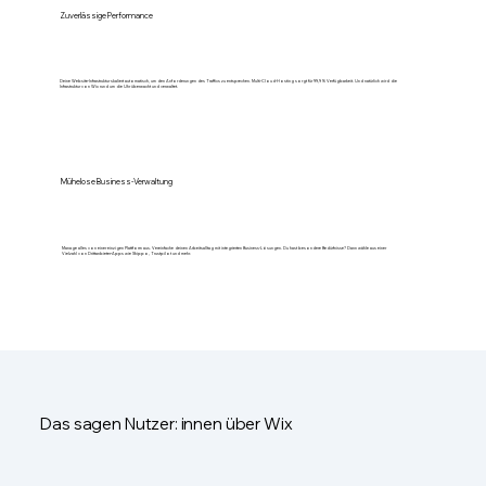
Zuverlässige Performance
Deine Website-Infrastruktur skaliert automatisch, um den Anforderungen des Traffics zu entsprechen. Multi-Cloud-Hosting sorgt für 99,9 % Verfügbarkeit. Und natürlich wird die
Infrastruktur von Wix rund um die Uhr überwacht und verwaltet.
Mühelose Business-Verwaltung
Manage alles von einer einzigen Plattform aus. Vereinfache deinen Arbeitsalltag mit integrierten Business-Lösungen. Du hast besondere Bedürfnisse? Dann wähle aus einer
Vielzahl von Drittanbieter-Apps wie Shippo, Trustpilot und mehr.
Das sagen Nutzer: innen über Wix