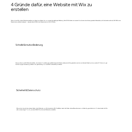
4 Gründe dafür, eine Website mit Wix zu
erstellen
Wenn du mit Wix deine Website erstellen möchtest, profitierst du von unserer langjährigen Erfahrung. Seit 2006 bieten wir unseren Kund:innen eine leistungsstarke Infrastruktur, auf die bereits mehr als 250 Millionen
Nutzer:innen weltweit vertrauen – darunter über 6 Millionen Nutzer:innen im DACH-Raum.
Schnelle & intuitive Bedienung
Eine professionelle Website erstellen, die deinen Vorstellungen perfekt entspricht: Nutze umfassende Designfunktionen bis ins kleinste Detail und innovative KI-Technologie
für eine zügige Umsetzung, während du gleichzeitig von schnellen Ladezeiten profitierst.
Sicherheit & Datenschutz
Mit uns bist du auf der sicheren Seite: Jede Website von Wix besitzt ein SSL-Zertifikat, damit die Daten deiner Besucher:innen vollständig geschützt sind. Zudem bietet dir Wix
alle notwendigen Tools, um eine DSGVO-konforme Website zu erstellen.