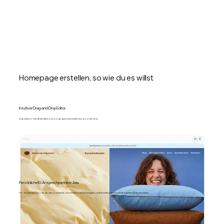
Homepage erstellen, so wie du es willst
Intuitiver Drag-and-Drop Editor
Füge mühelos Text, Bilder, Buttons und sogar ganze Abschnitte hinzu und ordne sie an.
Persönliche KI-Ansprechpartnerin Aria
Hol dir Unterstützung oder gib alles komplett ab. Aria meistert komplexe Aufgaben, erstellt Inhalte jeder Art und erledigt alles im Handumdrehen.