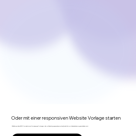
Oder mit einer responsiven Website Vorlage starten
Wähle aus über 800+ kostenlosen Homepage Vorlagen, die vollständig anpassbar und auf jede Art von Unternehmen zugeschnitten sind.