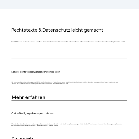
Rechtstexte & Datenschutz leicht gemacht
Eine DSGVO-konforme Website ist ein absolutes Muss. Die leicht bedienbaren Rechtstools von Wix und unseren Partnern helfen dir beim Einrichten – damit dir Rechtssicherheit kein Kopfzerbrechen bereitet.
Sichere Rechtstexte in wenigen Minuten erstellen
Ob Impressum, Datenschutzerklärung oder AGB: Mit dem Rechtstexter von Trusted Shops kannst du alle benötigten Rechtstexte erstellen. Nachdem du ein paar einfache Fragen beantwortet hast,
generiert der Rechtstexter von Trusted Shops rechtssichere und anwaltlich geprüfte Rechtstexte für dich.
Mehr erfahren
Cookie-Einwilligungs-Banner personalisieren
Wenn du über deine Website personenbezogene Daten verarbeitest, musst du ein Cookie-Einwilligungs-Banner anzeigen. Richte dies bei Wix mit wenigen Klicks ein. Dank der Integration „Usercentrics
for Wix“ kannst du dein Banner anpassen und deine Website nach Cookies scannen.