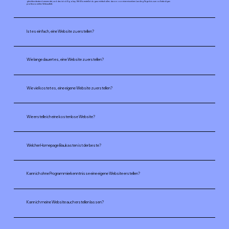
gleichbedeutend verwendet, und das ist völlig okay. Mit Wix erstellst du ganz einfach alles davon: von einer einzelnen Landing Page bis zum vollständigen
professionellen Webauftritt.
Ist es einfach, eine Website zu erstellen?
Wie lange dauert es, eine Website zu erstellen?
Wie viel kostet es, eine eigene Website zu erstellen?
Wie erstelle ich eine kostenlose Website?
Welcher Homepage Baukasten ist der beste?
Kann ich ohne Programmierkenntnisse eine eigene Website erstellen?
Kann ich meine Website auch erstellen lassen?