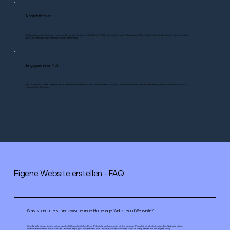
Kontaktiere uns
Du kannst unser Kundenservice-Team von Sonntag bis Freitag von 8:00 bis 21:00 Uhr telefonisch oder im Chat erreichen. Öffne den Livechat und gib entweder direkt deine Frage
ein oder vereinbare einen Termin mit unseren Berater:innen.
Engagiere einen Profi
Hol dir professionelle Unterstützung von erfahrenen Fachleuten bei allen deinen Schritten – von der Homepage Erstellung über die Vermarktung deines Unternehmens bis hin zu
deinem Online-Wachstum.
Eigene Website erstellen – FAQ
Was ist der Unterschied zwischen einer Homepage, Website und Webseite?
Diese Begriffe klingen ähnlich, meinen aber leicht Unterschiedliches: Deine Website (oder Internetseite) ist dein gesamter Webauftritt mit allen Unterseiten. Eine Webseite ist eine
einzelne Seite innerhalb dieser Website. Deine Homepage ist die Startseite – also das Erste, was Besucher:innen sehen. Im Alltag werden alle drei Begriffe häufig