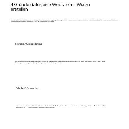
4 Gründe dafür, eine Website mit Wix zu
erstellen
Wenn du mit Wix deine Website erstellen möchtest, profitierst du von unserer langjährigen Erfahrung. Seit 2006 bieten wir unseren Kund:innen eine leistungsstarke Infrastruktur, auf die bereits mehr als 250 Millionen
Nutzer:innen weltweit vertrauen – darunter über 6 Millionen Nutzer:innen im DACH-Raum.
Schnelle & intuitive Bedienung
Eine professionelle Website erstellen, die deinen Vorstellungen perfekt entspricht: Nutze umfassende Designfunktionen bis ins kleinste Detail und innovative KI-Technologie
für eine zügige Umsetzung, während du gleichzeitig von schnellen Ladezeiten profitierst.
Sicherheit & Datenschutz
Mit uns bist du auf der sicheren Seite: Jede Website von Wix besitzt ein SSL-Zertifikat, damit die Daten deiner Besucher:innen vollständig geschützt sind. Zudem bietet dir Wix
alle notwendigen Tools, um eine DSGVO-konforme Website zu erstellen.