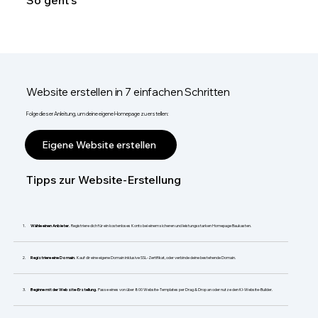
So geht's
Website erstellen in 7 einfachen Schritten
Folge dieser Anleitung, um deine eigene Homepage zu erstellen:
Eigene Website erstellen
Tipps zur Website-Erstellung
Wähle einen Anbieter.
Registriere dich für ein kostenloses Konto bei einem sicheren und leistungsstarken Homepage Baukasten.
Registriere eine Domain.
Kauf dir eine eigene Domain inklusive SSL-Zertifikat, oder verbinde deine bestehende Domain.
Beginne mit der Website-Erstellung.
Passe eines von über 800 Website-Templates per Drag & Drop an oder nutze den KI-Website-Builder.