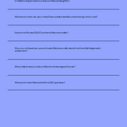
Ist Webhosting bei meiner kostenlosen Website inbegriffen?
Wie kann ich sicher sein, dass meine Daten und die meiner Besucher:innen geschützt sind?
Kann ich mit Wix eine DSGVO-konforme Website erstellen?
Was muss ich beachten, wenn ich meine Website erstelle, damit ich nicht rechtlich abgemahnt
werden kann?
Wie erstelle ich eine kostenlose Website mit einer eigenen Domain?
Wie kann ich meine Website bei Wix für SEO optimieren?