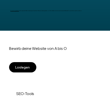
Domain registrieren
leicht gemacht: Beim erstmaligen Kauf eines Premium-Jahrespakets von Wix erhältst du eine neue benutzerdefinierte Domain für ein Jahr kostenlos.
Bewirb deine Website von A bis O
Loslegen
SEO-Tools