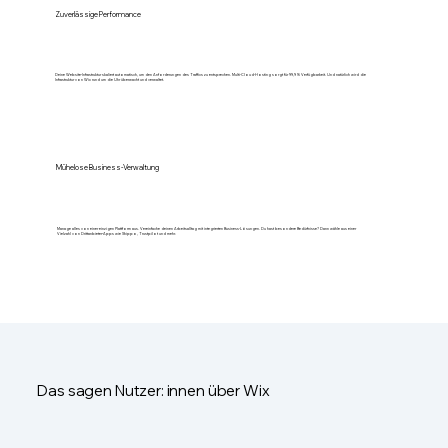
Zuverlässige Performance
Deine Website-Infrastruktur skaliert automatisch, um den Anforderungen des Traffics zu entsprechen. Multi-Cloud-Hosting sorgt für 99,9 % Verfügbarkeit. Und natürlich wird die
Infrastruktur von Wix rund um die Uhr überwacht und verwaltet.
Mühelose Business-Verwaltung
Manage alles von einer einzigen Plattform aus. Vereinfache deinen Arbeitsalltag mit integrierten Business-Lösungen. Du hast besondere Bedürfnisse? Dann wähle aus einer
Vielzahl von Drittanbieter-Apps wie Shippo, Trustpilot und mehr.
Das sagen Nutzer: innen über Wix