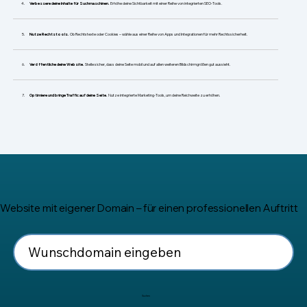
​Verbessere deine Inhalte für Suchmaschinen.
Erhöhe deine Sichtbarkeit mit einer Reihe von integrierten SEO-Tools.
Nutze Rechtstools.
Ob Rechtstexte oder Cookies – wähle aus einer Reihe von Apps und Integrationen für mehr Rechtssicherheit.
Veröffentliche deine Website.
Stelle sicher, dass deine Seite mobil und auf allen weiteren Bildschirmgrößen gut aussieht.
Optimiere und bringe Traffic auf deine Seite.
Nutze integrierte Marketing-Tools, um deine Reichweite zu erhöhen.
Website mit eigener Domain – für einen professionellen Auftritt
Suchen