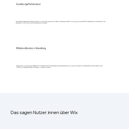
Zuverlässige Performance
Deine Website-Infrastruktur skaliert automatisch, um den Anforderungen des Traffics zu entsprechen. Multi-Cloud-Hosting sorgt für 99,9 % Verfügbarkeit. Und natürlich wird die
Infrastruktur von Wix rund um die Uhr überwacht und verwaltet.
Mühelose Business-Verwaltung
Manage alles von einer einzigen Plattform aus. Vereinfache deinen Arbeitsalltag mit integrierten Business-Lösungen. Du hast besondere Bedürfnisse? Dann wähle aus einer
Vielzahl von Drittanbieter-Apps wie Shippo, Trustpilot und mehr.
Das sagen Nutzer: innen über Wix