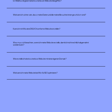
Ist Webhosting bei meiner kostenlosen Website inbegriffen?
Wie kann ich sicher sein, dass meine Daten und die meiner Besucher:innen geschützt sind?
Kann ich mit Wix eine DSGVO-konforme Website erstellen?
Was muss ich beachten, wenn ich meine Website erstelle, damit ich nicht rechtlich abgemahnt
werden kann?
Wie erstelle ich eine kostenlose Website mit einer eigenen Domain?
Wie kann ich meine Website bei Wix für SEO optimieren?