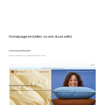
Homepage erstellen, so wie du es willst
Intuitiver Drag-and-Drop Editor
Füge mühelos Text, Bilder, Buttons und sogar ganze Abschnitte hinzu und ordne sie an.
Persönliche KI-Ansprechpartnerin Aria
Hol dir Unterstützung oder gib alles komplett ab. Aria meistert komplexe Aufgaben, erstellt Inhalte jeder Art und erledigt alles im Handumdrehen.