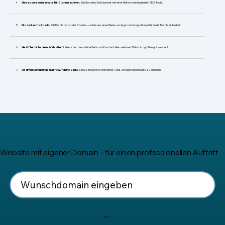
​Verbessere deine Inhalte für Suchmaschinen.
Erhöhe deine Sichtbarkeit mit einer Reihe von integrierten SEO-Tools.
Nutze Rechtstools.
Ob Rechtstexte oder Cookies – wähle aus einer Reihe von Apps und Integrationen für mehr Rechtssicherheit.
Veröffentliche deine Website.
Stelle sicher, dass deine Seite mobil und auf allen weiteren Bildschirmgrößen gut aussieht.
Optimiere und bringe Traffic auf deine Seite.
Nutze integrierte Marketing-Tools, um deine Reichweite zu erhöhen.
Website mit eigener Domain – für einen professionellen Auftritt
Suchen