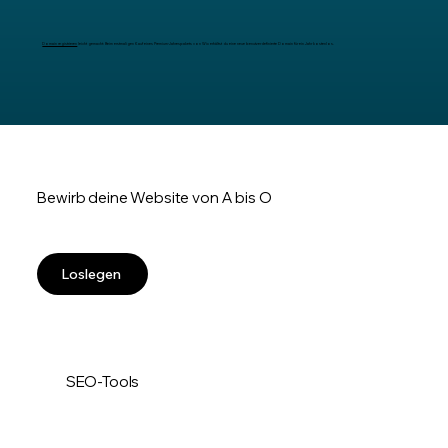
Domain registrieren
leicht gemacht: Beim erstmaligen Kauf eines Premium-Jahrespakets von Wix erhältst du eine neue benutzerdefinierte Domain für ein Jahr kostenlos.
Bewirb deine Website von A bis O
Loslegen
SEO-Tools