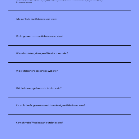
gleichbedeutend verwendet, und das ist völlig okay. Mit Wix erstellst du ganz einfach alles davon: von einer einzelnen Landing Page bis zum vollständigen
professionellen Webauftritt.
Ist es einfach, eine Website zu erstellen?
Wie lange dauert es, eine Website zu erstellen?
Wie viel kostet es, eine eigene Website zu erstellen?
Wie erstelle ich eine kostenlose Website?
Welcher Homepage Baukasten ist der beste?
Kann ich ohne Programmierkenntnisse eine eigene Website erstellen?
Kann ich meine Website auch erstellen lassen?