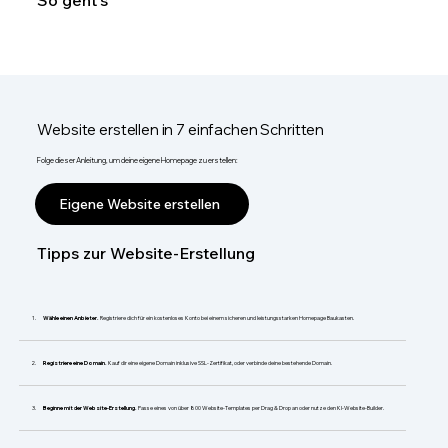
So geht's
Website erstellen in 7 einfachen Schritten
Folge dieser Anleitung, um deine eigene Homepage zu erstellen:
Eigene Website erstellen
Tipps zur Website-Erstellung
Wähle einen Anbieter.
Registriere dich für ein kostenloses Konto bei einem sicheren und leistungsstarken Homepage Baukasten.
Registriere eine Domain.
Kauf dir eine eigene Domain inklusive SSL-Zertifikat, oder verbinde deine bestehende Domain.
Beginne mit der Website-Erstellung.
Passe eines von über 800 Website-Templates per Drag & Drop an oder nutze den KI-Website-Builder.