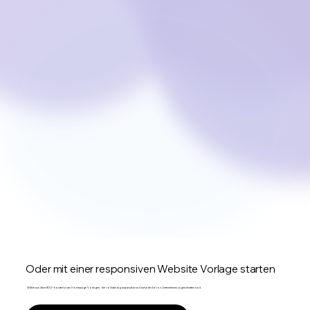
Oder mit einer responsiven Website Vorlage starten
Wähle aus über 800+ kostenlosen Homepage Vorlagen, die vollständig anpassbar und auf jede Art von Unternehmen zugeschnitten sind.