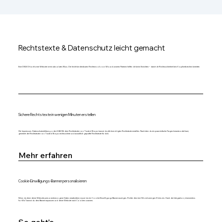
Rechtstexte & Datenschutz leicht gemacht
Eine DSGVO-konforme Website ist ein absolutes Muss. Die leicht bedienbaren Rechtstools von Wix und unseren Partnern helfen dir beim Einrichten – damit dir Rechtssicherheit kein Kopfzerbrechen bereitet.
Sichere Rechtstexte in wenigen Minuten erstellen
Ob Impressum, Datenschutzerklärung oder AGB: Mit dem Rechtstexter von Trusted Shops kannst du alle benötigten Rechtstexte erstellen. Nachdem du ein paar einfache Fragen beantwortet hast,
generiert der Rechtstexter von Trusted Shops rechtssichere und anwaltlich geprüfte Rechtstexte für dich.
Mehr erfahren
Cookie-Einwilligungs-Banner personalisieren
Wenn du über deine Website personenbezogene Daten verarbeitest, musst du ein Cookie-Einwilligungs-Banner anzeigen. Richte dies bei Wix mit wenigen Klicks ein. Dank der Integration „Usercentrics
for Wix“ kannst du dein Banner anpassen und deine Website nach Cookies scannen.