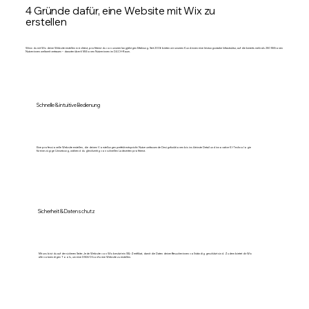
4 Gründe dafür, eine Website mit Wix zu
erstellen
Wenn du mit Wix deine Website erstellen möchtest, profitierst du von unserer langjährigen Erfahrung. Seit 2006 bieten wir unseren Kund:innen eine leistungsstarke Infrastruktur, auf die bereits mehr als 250 Millionen
Nutzer:innen weltweit vertrauen – darunter über 6 Millionen Nutzer:innen im DACH-Raum.
Schnelle & intuitive Bedienung
Eine professionelle Website erstellen, die deinen Vorstellungen perfekt entspricht: Nutze umfassende Designfunktionen bis ins kleinste Detail und innovative KI-Technologie
für eine zügige Umsetzung, während du gleichzeitig von schnellen Ladezeiten profitierst.
Sicherheit & Datenschutz
Mit uns bist du auf der sicheren Seite: Jede Website von Wix besitzt ein SSL-Zertifikat, damit die Daten deiner Besucher:innen vollständig geschützt sind. Zudem bietet dir Wix
alle notwendigen Tools, um eine DSGVO-konforme Website zu erstellen.