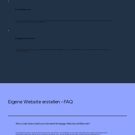
Kontaktiere uns
Du kannst unser Kundenservice-Team von Sonntag bis Freitag von 8:00 bis 21:00 Uhr telefonisch oder im Chat erreichen. Öffne den Livechat und gib entweder direkt deine Frage
ein oder vereinbare einen Termin mit unseren Berater:innen.
Engagiere einen Profi
Hol dir professionelle Unterstützung von erfahrenen Fachleuten bei allen deinen Schritten – von der Homepage Erstellung über die Vermarktung deines Unternehmens bis hin zu
deinem Online-Wachstum.
Eigene Website erstellen – FAQ
Was ist der Unterschied zwischen einer Homepage, Website und Webseite?
Diese Begriffe klingen ähnlich, meinen aber leicht Unterschiedliches: Deine Website (oder Internetseite) ist dein gesamter Webauftritt mit allen Unterseiten. Eine Webseite ist eine
einzelne Seite innerhalb dieser Website. Deine Homepage ist die Startseite – also das Erste, was Besucher:innen sehen. Im Alltag werden alle drei Begriffe häufig