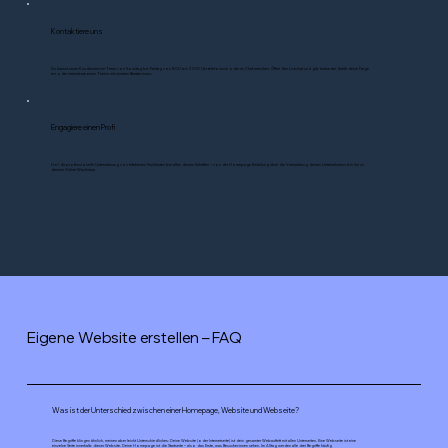
Kontaktiere uns
Du kannst unser Kundenservice-Team von Sonntag bis Freitag von 8:00 bis 21:00 Uhr telefonisch oder im Chat erreichen. Öffne den Livechat und gib entweder direkt deine Frage
ein oder vereinbare einen Termin mit unseren Berater:innen.
Engagiere einen Profi
Hol dir professionelle Unterstützung von erfahrenen Fachleuten bei allen deinen Schritten – von der Homepage Erstellung über die Vermarktung deines Unternehmens bis hin zu
deinem Online-Wachstum.
Eigene Website erstellen – FAQ
Was ist der Unterschied zwischen einer Homepage, Website und Webseite?
Diese Begriffe klingen ähnlich, meinen aber leicht Unterschiedliches: Deine Website (oder Internetseite) ist dein gesamter Webauftritt mit allen Unterseiten. Eine Webseite ist eine
einzelne Seite innerhalb dieser Website. Deine Homepage ist die Startseite – also das Erste, was Besucher:innen sehen. Im Alltag werden alle drei Begriffe häufig