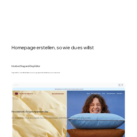
Homepage erstellen, so wie du es willst
Intuitiver Drag-and-Drop Editor
Füge mühelos Text, Bilder, Buttons und sogar ganze Abschnitte hinzu und ordne sie an.
Persönliche KI-Ansprechpartnerin Aria
Hol dir Unterstützung oder gib alles komplett ab. Aria meistert komplexe Aufgaben, erstellt Inhalte jeder Art und erledigt alles im Handumdrehen.