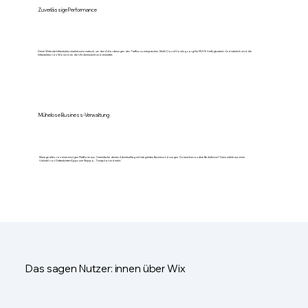
Zuverlässige Performance
Deine Website-Infrastruktur skaliert automatisch, um den Anforderungen des Traffics zu entsprechen. Multi-Cloud-Hosting sorgt für 99,9 % Verfügbarkeit. Und natürlich wird die
Infrastruktur von Wix rund um die Uhr überwacht und verwaltet.
Mühelose Business-Verwaltung
Manage alles von einer einzigen Plattform aus. Vereinfache deinen Arbeitsalltag mit integrierten Business-Lösungen. Du hast besondere Bedürfnisse? Dann wähle aus einer
Vielzahl von Drittanbieter-Apps wie Shippo, Trustpilot und mehr.
Das sagen Nutzer: innen über Wix