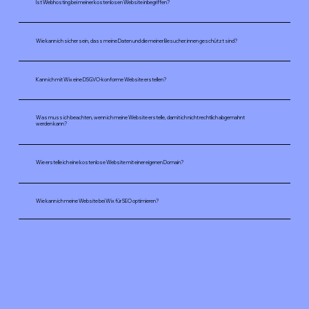
Ist Webhosting bei meiner kostenlosen Website inbegriffen?
Wie kann ich sicher sein, dass meine Daten und die meiner Besucher:innen geschützt sind?
Kann ich mit Wix eine DSGVO-konforme Website erstellen?
Was muss ich beachten, wenn ich meine Website erstelle, damit ich nicht rechtlich abgemahnt
werden kann?
Wie erstelle ich eine kostenlose Website mit einer eigenen Domain?
Wie kann ich meine Website bei Wix für SEO optimieren?