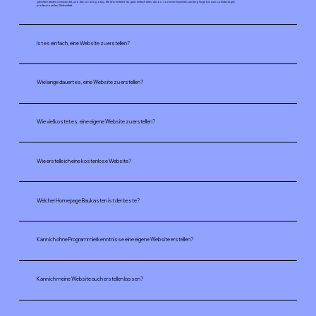
gleichbedeutend verwendet, und das ist völlig okay. Mit Wix erstellst du ganz einfach alles davon: von einer einzelnen Landing Page bis zum vollständigen
professionellen Webauftritt.
Ist es einfach, eine Website zu erstellen?
Wie lange dauert es, eine Website zu erstellen?
Wie viel kostet es, eine eigene Website zu erstellen?
Wie erstelle ich eine kostenlose Website?
Welcher Homepage Baukasten ist der beste?
Kann ich ohne Programmierkenntnisse eine eigene Website erstellen?
Kann ich meine Website auch erstellen lassen?