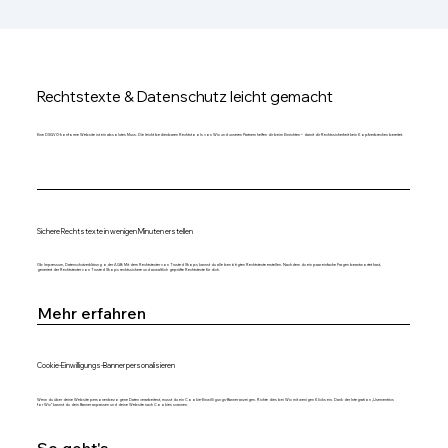
Rechtstexte & Datenschutz leicht gemacht
Eine DSGVO-konforme Website ist ein absolutes Muss. Die leicht bedienbaren Rechtstools von Wix und unseren Partnern helfen dir beim Einrichten – damit dir Rechtssicherheit kein Kopfzerbrechen bereitet.
Sichere Rechtstexte in wenigen Minuten erstellen
Ob Impressum, Datenschutzerklärung oder AGB: Mit dem Rechtstexter von Trusted Shops kannst du alle benötigten Rechtstexte erstellen. Nachdem du ein paar einfache Fragen beantwortet hast,
generiert der Rechtstexter von Trusted Shops rechtssichere und anwaltlich geprüfte Rechtstexte für dich.
Mehr erfahren
Cookie-Einwilligungs-Banner personalisieren
Wenn du über deine Website personenbezogene Daten verarbeitest, musst du ein Cookie-Einwilligungs-Banner anzeigen. Richte dies bei Wix mit wenigen Klicks ein. Dank der Integration „Usercentrics
for Wix“ kannst du dein Banner anpassen und deine Website nach Cookies scannen.