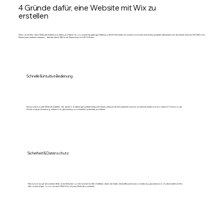
4 Gründe dafür, eine Website mit Wix zu
erstellen
Wenn du mit Wix deine Website erstellen möchtest, profitierst du von unserer langjährigen Erfahrung. Seit 2006 bieten wir unseren Kund:innen eine leistungsstarke Infrastruktur, auf die bereits mehr als 250 Millionen
Nutzer:innen weltweit vertrauen – darunter über 6 Millionen Nutzer:innen im DACH-Raum.
Schnelle & intuitive Bedienung
Eine professionelle Website erstellen, die deinen Vorstellungen perfekt entspricht: Nutze umfassende Designfunktionen bis ins kleinste Detail und innovative KI-Technologie
für eine zügige Umsetzung, während du gleichzeitig von schnellen Ladezeiten profitierst.
Sicherheit & Datenschutz
Mit uns bist du auf der sicheren Seite: Jede Website von Wix besitzt ein SSL-Zertifikat, damit die Daten deiner Besucher:innen vollständig geschützt sind. Zudem bietet dir Wix
alle notwendigen Tools, um eine DSGVO-konforme Website zu erstellen.