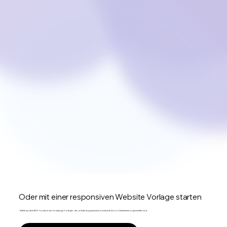
Oder mit einer responsiven Website Vorlage starten
Wähle aus über 800+ kostenlosen Homepage Vorlagen, die vollständig anpassbar und auf jede Art von Unternehmen zugeschnitten sind.