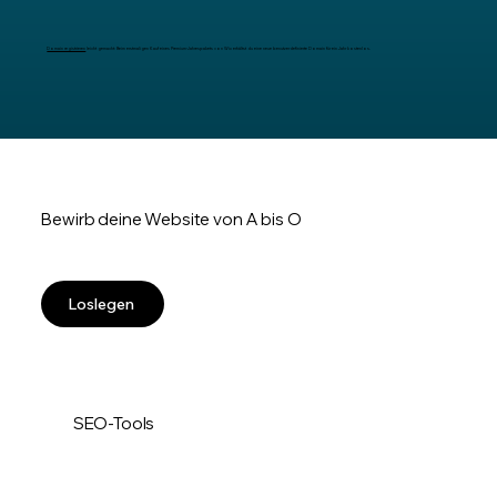
Domain registrieren
leicht gemacht: Beim erstmaligen Kauf eines Premium-Jahrespakets von Wix erhältst du eine neue benutzerdefinierte Domain für ein Jahr kostenlos.
Bewirb deine Website von A bis O
Loslegen
SEO-Tools