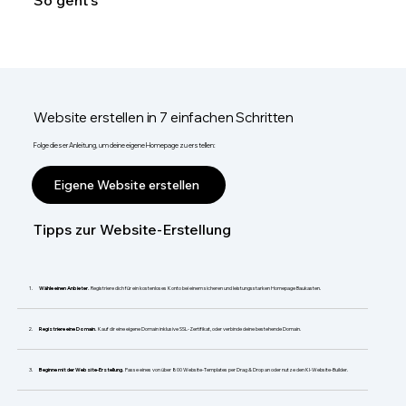
So geht's
Website erstellen in 7 einfachen Schritten
Folge dieser Anleitung, um deine eigene Homepage zu erstellen:
Eigene Website erstellen
Tipps zur Website-Erstellung
Wähle einen Anbieter.
Registriere dich für ein kostenloses Konto bei einem sicheren und leistungsstarken Homepage Baukasten.
Registriere eine Domain.
Kauf dir eine eigene Domain inklusive SSL-Zertifikat, oder verbinde deine bestehende Domain.
Beginne mit der Website-Erstellung.
Passe eines von über 800 Website-Templates per Drag & Drop an oder nutze den KI-Website-Builder.