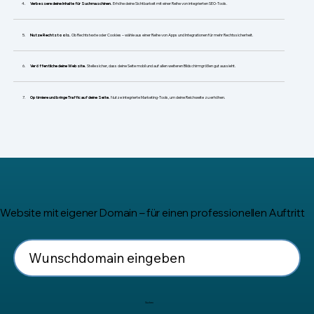
​Verbessere deine Inhalte für Suchmaschinen.
Erhöhe deine Sichtbarkeit mit einer Reihe von integrierten SEO-Tools.
Nutze Rechtstools.
Ob Rechtstexte oder Cookies – wähle aus einer Reihe von Apps und Integrationen für mehr Rechtssicherheit.
Veröffentliche deine Website.
Stelle sicher, dass deine Seite mobil und auf allen weiteren Bildschirmgrößen gut aussieht.
Optimiere und bringe Traffic auf deine Seite.
Nutze integrierte Marketing-Tools, um deine Reichweite zu erhöhen.
Website mit eigener Domain – für einen professionellen Auftritt
Suchen