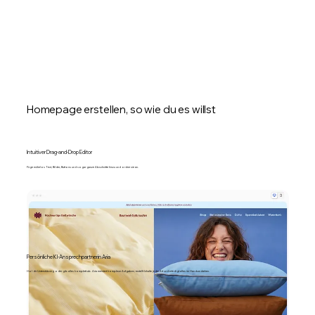
Homepage erstellen, so wie du es willst
Intuitiver Drag-and-Drop Editor
Füge mühelos Text, Bilder, Buttons und sogar ganze Abschnitte hinzu und ordne sie an.
Persönliche KI-Ansprechpartnerin Aria
Hol dir Unterstützung oder gib alles komplett ab. Aria meistert komplexe Aufgaben, erstellt Inhalte jeder Art und erledigt alles im Handumdrehen.