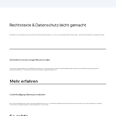
Rechtstexte & Datenschutz leicht gemacht
Eine DSGVO-konforme Website ist ein absolutes Muss. Die leicht bedienbaren Rechtstools von Wix und unseren Partnern helfen dir beim Einrichten – damit dir Rechtssicherheit kein Kopfzerbrechen bereitet.
Sichere Rechtstexte in wenigen Minuten erstellen
Ob Impressum, Datenschutzerklärung oder AGB: Mit dem Rechtstexter von Trusted Shops kannst du alle benötigten Rechtstexte erstellen. Nachdem du ein paar einfache Fragen beantwortet hast,
generiert der Rechtstexter von Trusted Shops rechtssichere und anwaltlich geprüfte Rechtstexte für dich.
Mehr erfahren
Cookie-Einwilligungs-Banner personalisieren
Wenn du über deine Website personenbezogene Daten verarbeitest, musst du ein Cookie-Einwilligungs-Banner anzeigen. Richte dies bei Wix mit wenigen Klicks ein. Dank der Integration „Usercentrics
for Wix“ kannst du dein Banner anpassen und deine Website nach Cookies scannen.