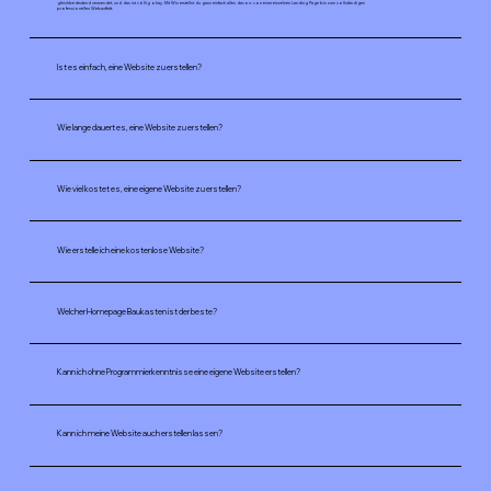
gleichbedeutend verwendet, und das ist völlig okay. Mit Wix erstellst du ganz einfach alles davon: von einer einzelnen Landing Page bis zum vollständigen
professionellen Webauftritt.
Ist es einfach, eine Website zu erstellen?
Wie lange dauert es, eine Website zu erstellen?
Wie viel kostet es, eine eigene Website zu erstellen?
Wie erstelle ich eine kostenlose Website?
Welcher Homepage Baukasten ist der beste?
Kann ich ohne Programmierkenntnisse eine eigene Website erstellen?
Kann ich meine Website auch erstellen lassen?