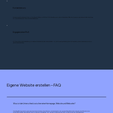
Kontaktiere uns
Du kannst unser Kundenservice-Team von Sonntag bis Freitag von 8:00 bis 21:00 Uhr telefonisch oder im Chat erreichen. Öffne den Livechat und gib entweder direkt deine Frage
ein oder vereinbare einen Termin mit unseren Berater:innen.
Engagiere einen Profi
Hol dir professionelle Unterstützung von erfahrenen Fachleuten bei allen deinen Schritten – von der Homepage Erstellung über die Vermarktung deines Unternehmens bis hin zu
deinem Online-Wachstum.
Eigene Website erstellen – FAQ
Was ist der Unterschied zwischen einer Homepage, Website und Webseite?
Diese Begriffe klingen ähnlich, meinen aber leicht Unterschiedliches: Deine Website (oder Internetseite) ist dein gesamter Webauftritt mit allen Unterseiten. Eine Webseite ist eine
einzelne Seite innerhalb dieser Website. Deine Homepage ist die Startseite – also das Erste, was Besucher:innen sehen. Im Alltag werden alle drei Begriffe häufig