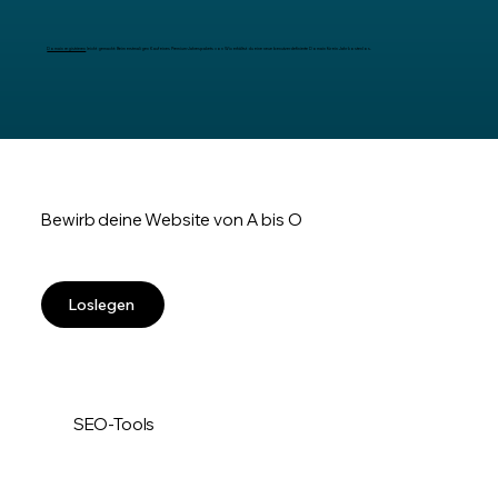
Domain registrieren
leicht gemacht: Beim erstmaligen Kauf eines Premium-Jahrespakets von Wix erhältst du eine neue benutzerdefinierte Domain für ein Jahr kostenlos.
Bewirb deine Website von A bis O
Loslegen
SEO-Tools