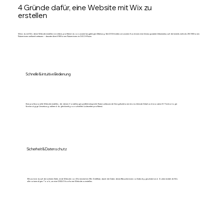
4 Gründe dafür, eine Website mit Wix zu
erstellen
Wenn du mit Wix deine Website erstellen möchtest, profitierst du von unserer langjährigen Erfahrung. Seit 2006 bieten wir unseren Kund:innen eine leistungsstarke Infrastruktur, auf die bereits mehr als 250 Millionen
Nutzer:innen weltweit vertrauen – darunter über 6 Millionen Nutzer:innen im DACH-Raum.
Schnelle & intuitive Bedienung
Eine professionelle Website erstellen, die deinen Vorstellungen perfekt entspricht: Nutze umfassende Designfunktionen bis ins kleinste Detail und innovative KI-Technologie
für eine zügige Umsetzung, während du gleichzeitig von schnellen Ladezeiten profitierst.
Sicherheit & Datenschutz
Mit uns bist du auf der sicheren Seite: Jede Website von Wix besitzt ein SSL-Zertifikat, damit die Daten deiner Besucher:innen vollständig geschützt sind. Zudem bietet dir Wix
alle notwendigen Tools, um eine DSGVO-konforme Website zu erstellen.