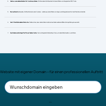
​Verbessere deine Inhalte für Suchmaschinen.
Erhöhe deine Sichtbarkeit mit einer Reihe von integrierten SEO-Tools.
Nutze Rechtstools.
Ob Rechtstexte oder Cookies – wähle aus einer Reihe von Apps und Integrationen für mehr Rechtssicherheit.
Veröffentliche deine Website.
Stelle sicher, dass deine Seite mobil und auf allen weiteren Bildschirmgrößen gut aussieht.
Optimiere und bringe Traffic auf deine Seite.
Nutze integrierte Marketing-Tools, um deine Reichweite zu erhöhen.
Website mit eigener Domain – für einen professionellen Auftritt
Suchen