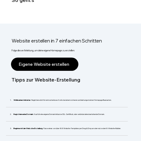
So geht's
Website erstellen in 7 einfachen Schritten
Folge dieser Anleitung, um deine eigene Homepage zu erstellen:
Eigene Website erstellen
Tipps zur Website-Erstellung
Wähle einen Anbieter.
Registriere dich für ein kostenloses Konto bei einem sicheren und leistungsstarken Homepage Baukasten.
Registriere eine Domain.
Kauf dir eine eigene Domain inklusive SSL-Zertifikat, oder verbinde deine bestehende Domain.
Beginne mit der Website-Erstellung.
Passe eines von über 800 Website-Templates per Drag & Drop an oder nutze den KI-Website-Builder.