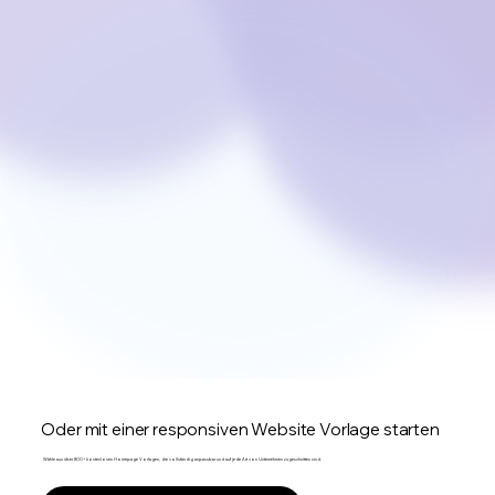
Oder mit einer responsiven Website Vorlage starten
Wähle aus über 800+ kostenlosen Homepage Vorlagen, die vollständig anpassbar und auf jede Art von Unternehmen zugeschnitten sind.