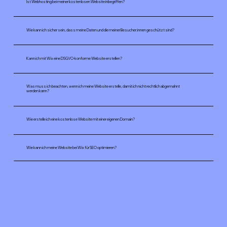
Ist Webhosting bei meiner kostenlosen Website inbegriffen?
Wie kann ich sicher sein, dass meine Daten und die meiner Besucher:innen geschützt sind?
Kann ich mit Wix eine DSGVO-konforme Website erstellen?
Was muss ich beachten, wenn ich meine Website erstelle, damit ich nicht rechtlich abgemahnt
werden kann?
Wie erstelle ich eine kostenlose Website mit einer eigenen Domain?
Wie kann ich meine Website bei Wix für SEO optimieren?