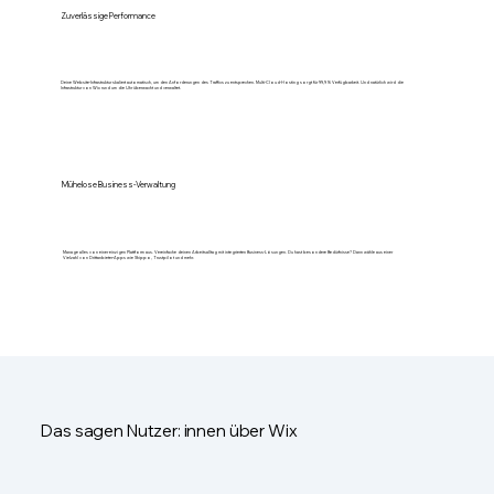
Zuverlässige Performance
Deine Website-Infrastruktur skaliert automatisch, um den Anforderungen des Traffics zu entsprechen. Multi-Cloud-Hosting sorgt für 99,9 % Verfügbarkeit. Und natürlich wird die
Infrastruktur von Wix rund um die Uhr überwacht und verwaltet.
Mühelose Business-Verwaltung
Manage alles von einer einzigen Plattform aus. Vereinfache deinen Arbeitsalltag mit integrierten Business-Lösungen. Du hast besondere Bedürfnisse? Dann wähle aus einer
Vielzahl von Drittanbieter-Apps wie Shippo, Trustpilot und mehr.
Das sagen Nutzer: innen über Wix