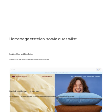
Homepage erstellen, so wie du es willst
Intuitiver Drag-and-Drop Editor
Füge mühelos Text, Bilder, Buttons und sogar ganze Abschnitte hinzu und ordne sie an.
Persönliche KI-Ansprechpartnerin Aria
Hol dir Unterstützung oder gib alles komplett ab. Aria meistert komplexe Aufgaben, erstellt Inhalte jeder Art und erledigt alles im Handumdrehen.