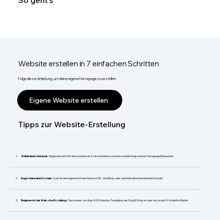
So geht's
Website erstellen in 7 einfachen Schritten
Folge dieser Anleitung, um deine eigene Homepage zu erstellen:
Eigene Website erstellen
Tipps zur Website-Erstellung
Wähle einen Anbieter.
Registriere dich für ein kostenloses Konto bei einem sicheren und leistungsstarken Homepage Baukasten.
Registriere eine Domain.
Kauf dir eine eigene Domain inklusive SSL-Zertifikat, oder verbinde deine bestehende Domain.
Beginne mit der Website-Erstellung.
Passe eines von über 800 Website-Templates per Drag & Drop an oder nutze den KI-Website-Builder.