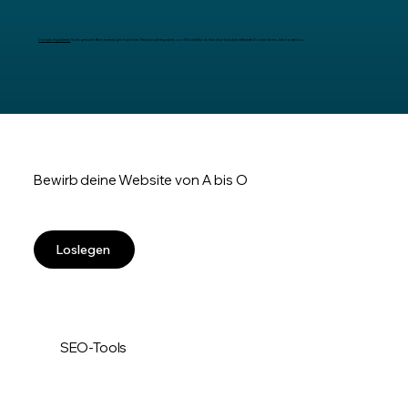
Domain registrieren
leicht gemacht: Beim erstmaligen Kauf eines Premium-Jahrespakets von Wix erhältst du eine neue benutzerdefinierte Domain für ein Jahr kostenlos.
Bewirb deine Website von A bis O
Loslegen
SEO-Tools