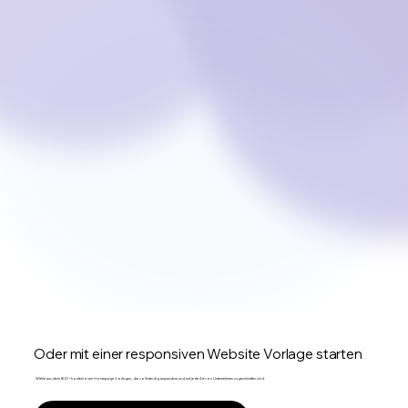
Oder mit einer responsiven Website Vorlage starten
Wähle aus über 800+ kostenlosen Homepage Vorlagen, die vollständig anpassbar und auf jede Art von Unternehmen zugeschnitten sind.