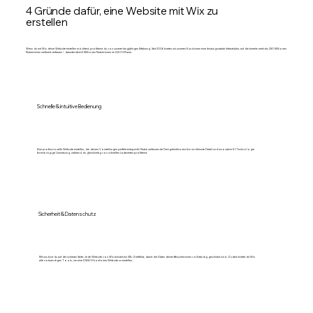
4 Gründe dafür, eine Website mit Wix zu
erstellen
Wenn du mit Wix deine Website erstellen möchtest, profitierst du von unserer langjährigen Erfahrung. Seit 2006 bieten wir unseren Kund:innen eine leistungsstarke Infrastruktur, auf die bereits mehr als 250 Millionen
Nutzer:innen weltweit vertrauen – darunter über 6 Millionen Nutzer:innen im DACH-Raum.
Schnelle & intuitive Bedienung
Eine professionelle Website erstellen, die deinen Vorstellungen perfekt entspricht: Nutze umfassende Designfunktionen bis ins kleinste Detail und innovative KI-Technologie
für eine zügige Umsetzung, während du gleichzeitig von schnellen Ladezeiten profitierst.
Sicherheit & Datenschutz
Mit uns bist du auf der sicheren Seite: Jede Website von Wix besitzt ein SSL-Zertifikat, damit die Daten deiner Besucher:innen vollständig geschützt sind. Zudem bietet dir Wix
alle notwendigen Tools, um eine DSGVO-konforme Website zu erstellen.