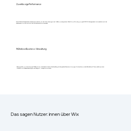
Zuverlässige Performance
Deine Website-Infrastruktur skaliert automatisch, um den Anforderungen des Traffics zu entsprechen. Multi-Cloud-Hosting sorgt für 99,9 % Verfügbarkeit. Und natürlich wird die
Infrastruktur von Wix rund um die Uhr überwacht und verwaltet.
Mühelose Business-Verwaltung
Manage alles von einer einzigen Plattform aus. Vereinfache deinen Arbeitsalltag mit integrierten Business-Lösungen. Du hast besondere Bedürfnisse? Dann wähle aus einer
Vielzahl von Drittanbieter-Apps wie Shippo, Trustpilot und mehr.
Das sagen Nutzer: innen über Wix