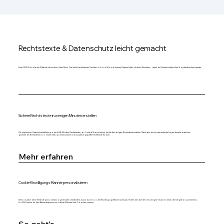
Rechtstexte & Datenschutz leicht gemacht
Eine DSGVO-konforme Website ist ein absolutes Muss. Die leicht bedienbaren Rechtstools von Wix und unseren Partnern helfen dir beim Einrichten – damit dir Rechtssicherheit kein Kopfzerbrechen bereitet.
Sichere Rechtstexte in wenigen Minuten erstellen
Ob Impressum, Datenschutzerklärung oder AGB: Mit dem Rechtstexter von Trusted Shops kannst du alle benötigten Rechtstexte erstellen. Nachdem du ein paar einfache Fragen beantwortet hast,
generiert der Rechtstexter von Trusted Shops rechtssichere und anwaltlich geprüfte Rechtstexte für dich.
Mehr erfahren
Cookie-Einwilligungs-Banner personalisieren
Wenn du über deine Website personenbezogene Daten verarbeitest, musst du ein Cookie-Einwilligungs-Banner anzeigen. Richte dies bei Wix mit wenigen Klicks ein. Dank der Integration „Usercentrics
for Wix“ kannst du dein Banner anpassen und deine Website nach Cookies scannen.