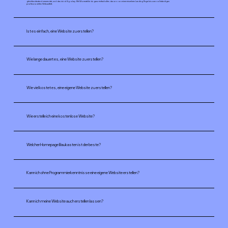
gleichbedeutend verwendet, und das ist völlig okay. Mit Wix erstellst du ganz einfach alles davon: von einer einzelnen Landing Page bis zum vollständigen
professionellen Webauftritt.
Ist es einfach, eine Website zu erstellen?
Wie lange dauert es, eine Website zu erstellen?
Wie viel kostet es, eine eigene Website zu erstellen?
Wie erstelle ich eine kostenlose Website?
Welcher Homepage Baukasten ist der beste?
Kann ich ohne Programmierkenntnisse eine eigene Website erstellen?
Kann ich meine Website auch erstellen lassen?