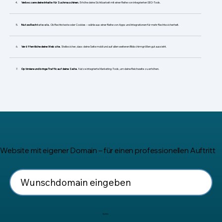
​Verbessere deine Inhalte für Suchmaschinen.
Erhöhe deine Sichtbarkeit mit einer Reihe von integrierten SEO-Tools.
Nutze Rechtstools.
Ob Rechtstexte oder Cookies – wähle aus einer Reihe von Apps und Integrationen für mehr Rechtssicherheit.
Veröffentliche deine Website.
Stelle sicher, dass deine Seite mobil und auf allen weiteren Bildschirmgrößen gut aussieht.
Optimiere und bringe Traffic auf deine Seite.
Nutze integrierte Marketing-Tools, um deine Reichweite zu erhöhen.
Website mit eigener Domain – für einen professionellen Auftritt
Suchen