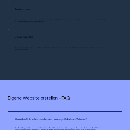
Kontaktiere uns
Du kannst unser Kundenservice-Team von Sonntag bis Freitag von 8:00 bis 21:00 Uhr telefonisch oder im Chat erreichen. Öffne den Livechat und gib entweder direkt deine Frage
ein oder vereinbare einen Termin mit unseren Berater:innen.
Engagiere einen Profi
Hol dir professionelle Unterstützung von erfahrenen Fachleuten bei allen deinen Schritten – von der Homepage Erstellung über die Vermarktung deines Unternehmens bis hin zu
deinem Online-Wachstum.
Eigene Website erstellen – FAQ
Was ist der Unterschied zwischen einer Homepage, Website und Webseite?
Diese Begriffe klingen ähnlich, meinen aber leicht Unterschiedliches: Deine Website (oder Internetseite) ist dein gesamter Webauftritt mit allen Unterseiten. Eine Webseite ist eine
einzelne Seite innerhalb dieser Website. Deine Homepage ist die Startseite – also das Erste, was Besucher:innen sehen. Im Alltag werden alle drei Begriffe häufig