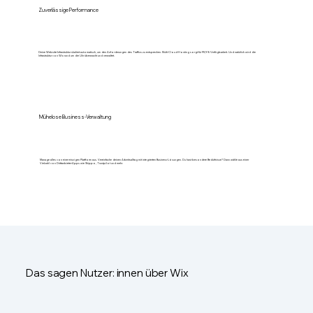
Zuverlässige Performance
Deine Website-Infrastruktur skaliert automatisch, um den Anforderungen des Traffics zu entsprechen. Multi-Cloud-Hosting sorgt für 99,9 % Verfügbarkeit. Und natürlich wird die
Infrastruktur von Wix rund um die Uhr überwacht und verwaltet.
Mühelose Business-Verwaltung
Manage alles von einer einzigen Plattform aus. Vereinfache deinen Arbeitsalltag mit integrierten Business-Lösungen. Du hast besondere Bedürfnisse? Dann wähle aus einer
Vielzahl von Drittanbieter-Apps wie Shippo, Trustpilot und mehr.
Das sagen Nutzer: innen über Wix