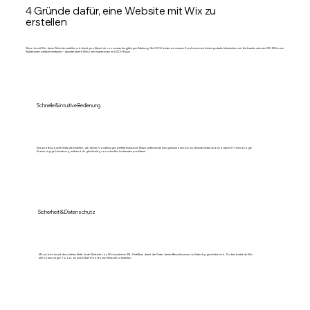
4 Gründe dafür, eine Website mit Wix zu
erstellen
Wenn du mit Wix deine Website erstellen möchtest, profitierst du von unserer langjährigen Erfahrung. Seit 2006 bieten wir unseren Kund:innen eine leistungsstarke Infrastruktur, auf die bereits mehr als 250 Millionen
Nutzer:innen weltweit vertrauen – darunter über 6 Millionen Nutzer:innen im DACH-Raum.
Schnelle & intuitive Bedienung
Eine professionelle Website erstellen, die deinen Vorstellungen perfekt entspricht: Nutze umfassende Designfunktionen bis ins kleinste Detail und innovative KI-Technologie
für eine zügige Umsetzung, während du gleichzeitig von schnellen Ladezeiten profitierst.
Sicherheit & Datenschutz
Mit uns bist du auf der sicheren Seite: Jede Website von Wix besitzt ein SSL-Zertifikat, damit die Daten deiner Besucher:innen vollständig geschützt sind. Zudem bietet dir Wix
alle notwendigen Tools, um eine DSGVO-konforme Website zu erstellen.