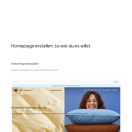
Homepage erstellen, so wie du es willst
Intuitiver Drag-and-Drop Editor
Füge mühelos Text, Bilder, Buttons und sogar ganze Abschnitte hinzu und ordne sie an.
Persönliche KI-Ansprechpartnerin Aria
Hol dir Unterstützung oder gib alles komplett ab. Aria meistert komplexe Aufgaben, erstellt Inhalte jeder Art und erledigt alles im Handumdrehen.