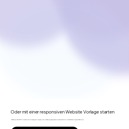
Oder mit einer responsiven Website Vorlage starten
Wähle aus über 800+ kostenlosen Homepage Vorlagen, die vollständig anpassbar und auf jede Art von Unternehmen zugeschnitten sind.