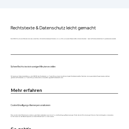
Rechtstexte & Datenschutz leicht gemacht
Eine DSGVO-konforme Website ist ein absolutes Muss. Die leicht bedienbaren Rechtstools von Wix und unseren Partnern helfen dir beim Einrichten – damit dir Rechtssicherheit kein Kopfzerbrechen bereitet.
Sichere Rechtstexte in wenigen Minuten erstellen
Ob Impressum, Datenschutzerklärung oder AGB: Mit dem Rechtstexter von Trusted Shops kannst du alle benötigten Rechtstexte erstellen. Nachdem du ein paar einfache Fragen beantwortet hast,
generiert der Rechtstexter von Trusted Shops rechtssichere und anwaltlich geprüfte Rechtstexte für dich.
Mehr erfahren
Cookie-Einwilligungs-Banner personalisieren
Wenn du über deine Website personenbezogene Daten verarbeitest, musst du ein Cookie-Einwilligungs-Banner anzeigen. Richte dies bei Wix mit wenigen Klicks ein. Dank der Integration „Usercentrics
for Wix“ kannst du dein Banner anpassen und deine Website nach Cookies scannen.