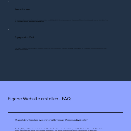
Kontaktiere uns
Du kannst unser Kundenservice-Team von Sonntag bis Freitag von 8:00 bis 21:00 Uhr telefonisch oder im Chat erreichen. Öffne den Livechat und gib entweder direkt deine Frage
ein oder vereinbare einen Termin mit unseren Berater:innen.
Engagiere einen Profi
Hol dir professionelle Unterstützung von erfahrenen Fachleuten bei allen deinen Schritten – von der Homepage Erstellung über die Vermarktung deines Unternehmens bis hin zu
deinem Online-Wachstum.
Eigene Website erstellen – FAQ
Was ist der Unterschied zwischen einer Homepage, Website und Webseite?
Diese Begriffe klingen ähnlich, meinen aber leicht Unterschiedliches: Deine Website (oder Internetseite) ist dein gesamter Webauftritt mit allen Unterseiten. Eine Webseite ist eine
einzelne Seite innerhalb dieser Website. Deine Homepage ist die Startseite – also das Erste, was Besucher:innen sehen. Im Alltag werden alle drei Begriffe häufig