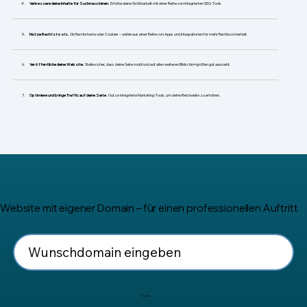
​Verbessere deine Inhalte für Suchmaschinen.
Erhöhe deine Sichtbarkeit mit einer Reihe von integrierten SEO-Tools.
Nutze Rechtstools.
Ob Rechtstexte oder Cookies – wähle aus einer Reihe von Apps und Integrationen für mehr Rechtssicherheit.
Veröffentliche deine Website.
Stelle sicher, dass deine Seite mobil und auf allen weiteren Bildschirmgrößen gut aussieht.
Optimiere und bringe Traffic auf deine Seite.
Nutze integrierte Marketing-Tools, um deine Reichweite zu erhöhen.
Website mit eigener Domain – für einen professionellen Auftritt
Suchen