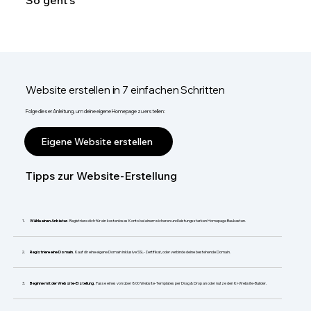
So geht's
Website erstellen in 7 einfachen Schritten
Folge dieser Anleitung, um deine eigene Homepage zu erstellen:
Eigene Website erstellen
Tipps zur Website-Erstellung
Wähle einen Anbieter.
Registriere dich für ein kostenloses Konto bei einem sicheren und leistungsstarken Homepage Baukasten.
Registriere eine Domain.
Kauf dir eine eigene Domain inklusive SSL-Zertifikat, oder verbinde deine bestehende Domain.
Beginne mit der Website-Erstellung.
Passe eines von über 800 Website-Templates per Drag & Drop an oder nutze den KI-Website-Builder.