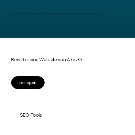
Domain registrieren
leicht gemacht: Beim erstmaligen Kauf eines Premium-Jahrespakets von Wix erhältst du eine neue benutzerdefinierte Domain für ein Jahr kostenlos.
Bewirb deine Website von A bis O
Loslegen
SEO-Tools