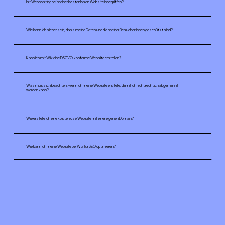
Ist Webhosting bei meiner kostenlosen Website inbegriffen?
Wie kann ich sicher sein, dass meine Daten und die meiner Besucher:innen geschützt sind?
Kann ich mit Wix eine DSGVO-konforme Website erstellen?
Was muss ich beachten, wenn ich meine Website erstelle, damit ich nicht rechtlich abgemahnt
werden kann?
Wie erstelle ich eine kostenlose Website mit einer eigenen Domain?
Wie kann ich meine Website bei Wix für SEO optimieren?