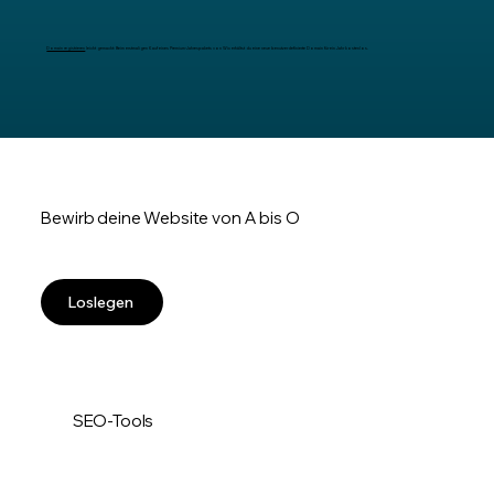
Domain registrieren
leicht gemacht: Beim erstmaligen Kauf eines Premium-Jahrespakets von Wix erhältst du eine neue benutzerdefinierte Domain für ein Jahr kostenlos.
Bewirb deine Website von A bis O
Loslegen
SEO-Tools