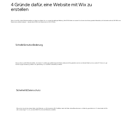
4 Gründe dafür, eine Website mit Wix zu
erstellen
Wenn du mit Wix deine Website erstellen möchtest, profitierst du von unserer langjährigen Erfahrung. Seit 2006 bieten wir unseren Kund:innen eine leistungsstarke Infrastruktur, auf die bereits mehr als 250 Millionen
Nutzer:innen weltweit vertrauen – darunter über 6 Millionen Nutzer:innen im DACH-Raum.
Schnelle & intuitive Bedienung
Eine professionelle Website erstellen, die deinen Vorstellungen perfekt entspricht: Nutze umfassende Designfunktionen bis ins kleinste Detail und innovative KI-Technologie
für eine zügige Umsetzung, während du gleichzeitig von schnellen Ladezeiten profitierst.
Sicherheit & Datenschutz
Mit uns bist du auf der sicheren Seite: Jede Website von Wix besitzt ein SSL-Zertifikat, damit die Daten deiner Besucher:innen vollständig geschützt sind. Zudem bietet dir Wix
alle notwendigen Tools, um eine DSGVO-konforme Website zu erstellen.