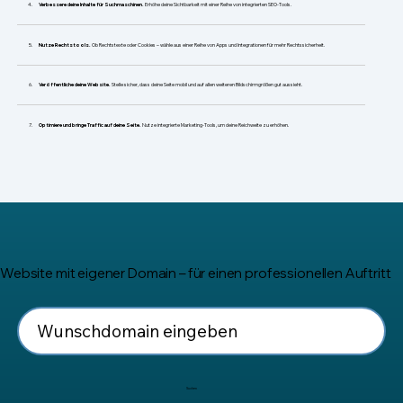
​Verbessere deine Inhalte für Suchmaschinen.
Erhöhe deine Sichtbarkeit mit einer Reihe von integrierten SEO-Tools.
Nutze Rechtstools.
Ob Rechtstexte oder Cookies – wähle aus einer Reihe von Apps und Integrationen für mehr Rechtssicherheit.
Veröffentliche deine Website.
Stelle sicher, dass deine Seite mobil und auf allen weiteren Bildschirmgrößen gut aussieht.
Optimiere und bringe Traffic auf deine Seite.
Nutze integrierte Marketing-Tools, um deine Reichweite zu erhöhen.
Website mit eigener Domain – für einen professionellen Auftritt
Suchen