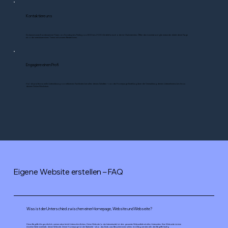
Kontaktiere uns
Du kannst unser Kundenservice-Team von Sonntag bis Freitag von 8:00 bis 21:00 Uhr telefonisch oder im Chat erreichen. Öffne den Livechat und gib entweder direkt deine Frage
ein oder vereinbare einen Termin mit unseren Berater:innen.
Engagiere einen Profi
Hol dir professionelle Unterstützung von erfahrenen Fachleuten bei allen deinen Schritten – von der Homepage Erstellung über die Vermarktung deines Unternehmens bis hin zu
deinem Online-Wachstum.
Eigene Website erstellen – FAQ
Was ist der Unterschied zwischen einer Homepage, Website und Webseite?
Diese Begriffe klingen ähnlich, meinen aber leicht Unterschiedliches: Deine Website (oder Internetseite) ist dein gesamter Webauftritt mit allen Unterseiten. Eine Webseite ist eine
einzelne Seite innerhalb dieser Website. Deine Homepage ist die Startseite – also das Erste, was Besucher:innen sehen. Im Alltag werden alle drei Begriffe häufig