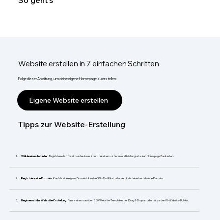
So geht's
Website erstellen in 7 einfachen Schritten
Folge dieser Anleitung, um deine eigene Homepage zu erstellen:
Eigene Website erstellen
Tipps zur Website-Erstellung
Wähle einen Anbieter.
Registriere dich für ein kostenloses Konto bei einem sicheren und leistungsstarken Homepage Baukasten.
Registriere eine Domain.
Kauf dir eine eigene Domain inklusive SSL-Zertifikat, oder verbinde deine bestehende Domain.
Beginne mit der Website-Erstellung.
Passe eines von über 800 Website-Templates per Drag & Drop an oder nutze den KI-Website-Builder.