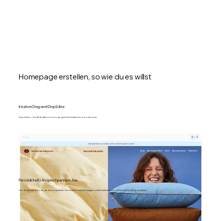
Homepage erstellen, so wie du es willst
Intuitiver Drag-and-Drop Editor
Füge mühelos Text, Bilder, Buttons und sogar ganze Abschnitte hinzu und ordne sie an.
Persönliche KI-Ansprechpartnerin Aria
Hol dir Unterstützung oder gib alles komplett ab. Aria meistert komplexe Aufgaben, erstellt Inhalte jeder Art und erledigt alles im Handumdrehen.