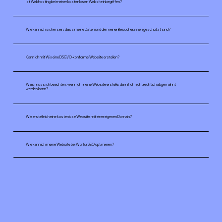
Ist Webhosting bei meiner kostenlosen Website inbegriffen?
Wie kann ich sicher sein, dass meine Daten und die meiner Besucher:innen geschützt sind?
Kann ich mit Wix eine DSGVO-konforme Website erstellen?
Was muss ich beachten, wenn ich meine Website erstelle, damit ich nicht rechtlich abgemahnt
werden kann?
Wie erstelle ich eine kostenlose Website mit einer eigenen Domain?
Wie kann ich meine Website bei Wix für SEO optimieren?