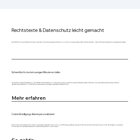
Rechtstexte & Datenschutz leicht gemacht
Eine DSGVO-konforme Website ist ein absolutes Muss. Die leicht bedienbaren Rechtstools von Wix und unseren Partnern helfen dir beim Einrichten – damit dir Rechtssicherheit kein Kopfzerbrechen bereitet.
Sichere Rechtstexte in wenigen Minuten erstellen
Ob Impressum, Datenschutzerklärung oder AGB: Mit dem Rechtstexter von Trusted Shops kannst du alle benötigten Rechtstexte erstellen. Nachdem du ein paar einfache Fragen beantwortet hast,
generiert der Rechtstexter von Trusted Shops rechtssichere und anwaltlich geprüfte Rechtstexte für dich.
Mehr erfahren
Cookie-Einwilligungs-Banner personalisieren
Wenn du über deine Website personenbezogene Daten verarbeitest, musst du ein Cookie-Einwilligungs-Banner anzeigen. Richte dies bei Wix mit wenigen Klicks ein. Dank der Integration „Usercentrics
for Wix“ kannst du dein Banner anpassen und deine Website nach Cookies scannen.