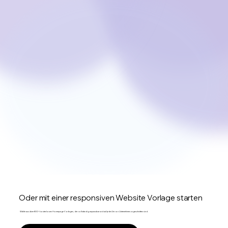
Oder mit einer responsiven Website Vorlage starten
Wähle aus über 800+ kostenlosen Homepage Vorlagen, die vollständig anpassbar und auf jede Art von Unternehmen zugeschnitten sind.