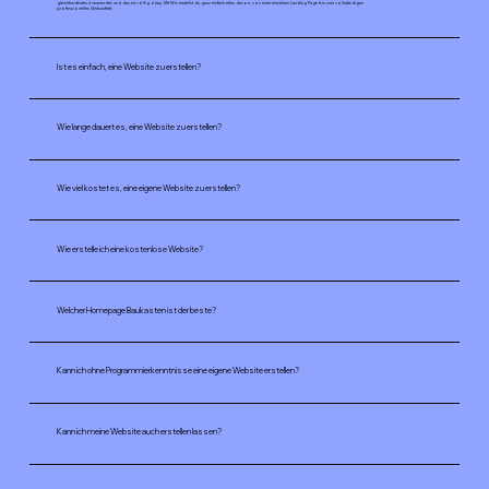
gleichbedeutend verwendet, und das ist völlig okay. Mit Wix erstellst du ganz einfach alles davon: von einer einzelnen Landing Page bis zum vollständigen
professionellen Webauftritt.
Ist es einfach, eine Website zu erstellen?
Wie lange dauert es, eine Website zu erstellen?
Wie viel kostet es, eine eigene Website zu erstellen?
Wie erstelle ich eine kostenlose Website?
Welcher Homepage Baukasten ist der beste?
Kann ich ohne Programmierkenntnisse eine eigene Website erstellen?
Kann ich meine Website auch erstellen lassen?