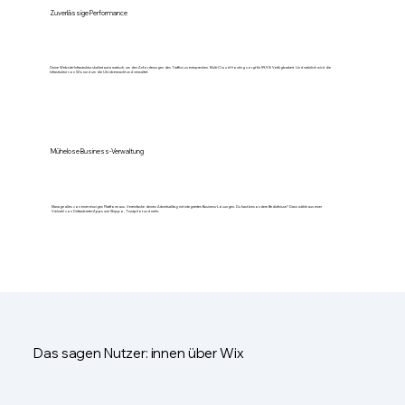
Zuverlässige Performance
Deine Website-Infrastruktur skaliert automatisch, um den Anforderungen des Traffics zu entsprechen. Multi-Cloud-Hosting sorgt für 99,9 % Verfügbarkeit. Und natürlich wird die
Infrastruktur von Wix rund um die Uhr überwacht und verwaltet.
Mühelose Business-Verwaltung
Manage alles von einer einzigen Plattform aus. Vereinfache deinen Arbeitsalltag mit integrierten Business-Lösungen. Du hast besondere Bedürfnisse? Dann wähle aus einer
Vielzahl von Drittanbieter-Apps wie Shippo, Trustpilot und mehr.
Das sagen Nutzer: innen über Wix