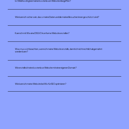
Ist Webhosting bei meiner kostenlosen Website inbegriffen?
Wie kann ich sicher sein, dass meine Daten und die meiner Besucher:innen geschützt sind?
Kann ich mit Wix eine DSGVO-konforme Website erstellen?
Was muss ich beachten, wenn ich meine Website erstelle, damit ich nicht rechtlich abgemahnt
werden kann?
Wie erstelle ich eine kostenlose Website mit einer eigenen Domain?
Wie kann ich meine Website bei Wix für SEO optimieren?