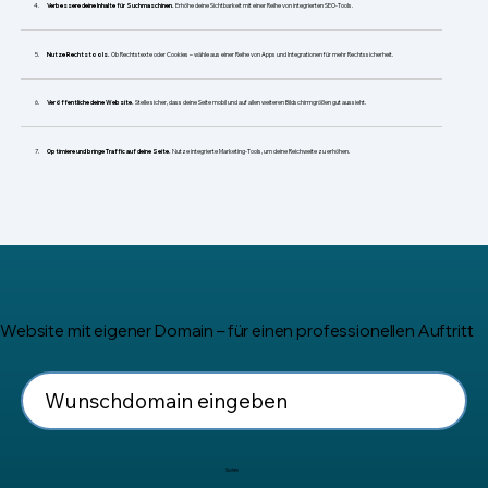
​Verbessere deine Inhalte für Suchmaschinen.
Erhöhe deine Sichtbarkeit mit einer Reihe von integrierten SEO-Tools.
Nutze Rechtstools.
Ob Rechtstexte oder Cookies – wähle aus einer Reihe von Apps und Integrationen für mehr Rechtssicherheit.
Veröffentliche deine Website.
Stelle sicher, dass deine Seite mobil und auf allen weiteren Bildschirmgrößen gut aussieht.
Optimiere und bringe Traffic auf deine Seite.
Nutze integrierte Marketing-Tools, um deine Reichweite zu erhöhen.
Website mit eigener Domain – für einen professionellen Auftritt
Suchen