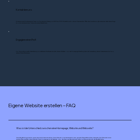
Kontaktiere uns
Du kannst unser Kundenservice-Team von Sonntag bis Freitag von 8:00 bis 21:00 Uhr telefonisch oder im Chat erreichen. Öffne den Livechat und gib entweder direkt deine Frage
ein oder vereinbare einen Termin mit unseren Berater:innen.
Engagiere einen Profi
Hol dir professionelle Unterstützung von erfahrenen Fachleuten bei allen deinen Schritten – von der Homepage Erstellung über die Vermarktung deines Unternehmens bis hin zu
deinem Online-Wachstum.
Eigene Website erstellen – FAQ
Was ist der Unterschied zwischen einer Homepage, Website und Webseite?
Diese Begriffe klingen ähnlich, meinen aber leicht Unterschiedliches: Deine Website (oder Internetseite) ist dein gesamter Webauftritt mit allen Unterseiten. Eine Webseite ist eine
einzelne Seite innerhalb dieser Website. Deine Homepage ist die Startseite – also das Erste, was Besucher:innen sehen. Im Alltag werden alle drei Begriffe häufig