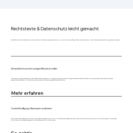
Rechtstexte & Datenschutz leicht gemacht
Eine DSGVO-konforme Website ist ein absolutes Muss. Die leicht bedienbaren Rechtstools von Wix und unseren Partnern helfen dir beim Einrichten – damit dir Rechtssicherheit kein Kopfzerbrechen bereitet.
Sichere Rechtstexte in wenigen Minuten erstellen
Ob Impressum, Datenschutzerklärung oder AGB: Mit dem Rechtstexter von Trusted Shops kannst du alle benötigten Rechtstexte erstellen. Nachdem du ein paar einfache Fragen beantwortet hast,
generiert der Rechtstexter von Trusted Shops rechtssichere und anwaltlich geprüfte Rechtstexte für dich.
Mehr erfahren
Cookie-Einwilligungs-Banner personalisieren
Wenn du über deine Website personenbezogene Daten verarbeitest, musst du ein Cookie-Einwilligungs-Banner anzeigen. Richte dies bei Wix mit wenigen Klicks ein. Dank der Integration „Usercentrics
for Wix“ kannst du dein Banner anpassen und deine Website nach Cookies scannen.