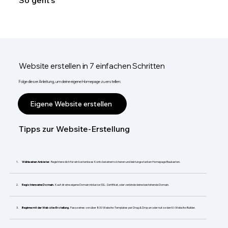
So geht's
Website erstellen in 7 einfachen Schritten
Folge dieser Anleitung, um deine eigene Homepage zu erstellen:
Eigene Website erstellen
Tipps zur Website-Erstellung
Wähle einen Anbieter.
Registriere dich für ein kostenloses Konto bei einem sicheren und leistungsstarken Homepage Baukasten.
Registriere eine Domain.
Kauf dir eine eigene Domain inklusive SSL-Zertifikat, oder verbinde deine bestehende Domain.
Beginne mit der Website-Erstellung.
Passe eines von über 800 Website-Templates per Drag & Drop an oder nutze den KI-Website-Builder.