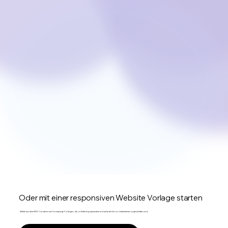
Oder mit einer responsiven Website Vorlage starten
Wähle aus über 800+ kostenlosen Homepage Vorlagen, die vollständig anpassbar und auf jede Art von Unternehmen zugeschnitten sind.