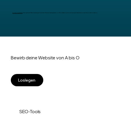
Domain registrieren
leicht gemacht: Beim erstmaligen Kauf eines Premium-Jahrespakets von Wix erhältst du eine neue benutzerdefinierte Domain für ein Jahr kostenlos.
Bewirb deine Website von A bis O
Loslegen
SEO-Tools