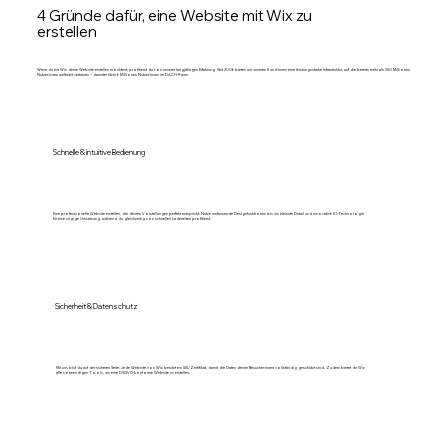
4 Gründe dafür, eine Website mit Wix zu
erstellen
Wenn du mit Wix deine Website erstellen möchtest, profitierst du von unserer langjährigen Erfahrung. Seit 2006 bieten wir unseren Kund:innen eine leistungsstarke Infrastruktur, auf die bereits mehr als 250 Millionen
Nutzer:innen weltweit vertrauen – darunter über 6 Millionen Nutzer:innen im DACH-Raum.
Schnelle & intuitive Bedienung
Eine professionelle Website erstellen, die deinen Vorstellungen perfekt entspricht: Nutze umfassende Designfunktionen bis ins kleinste Detail und innovative KI-Technologie
für eine zügige Umsetzung, während du gleichzeitig von schnellen Ladezeiten profitierst.
Sicherheit & Datenschutz
Mit uns bist du auf der sicheren Seite: Jede Website von Wix besitzt ein SSL-Zertifikat, damit die Daten deiner Besucher:innen vollständig geschützt sind. Zudem bietet dir Wix
alle notwendigen Tools, um eine DSGVO-konforme Website zu erstellen.