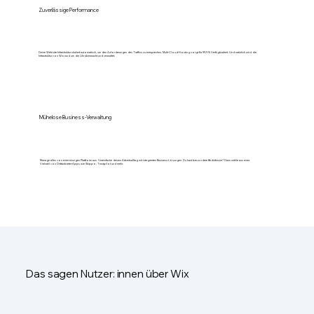
Zuverlässige Performance
Deine Website-Infrastruktur skaliert automatisch, um den Anforderungen des Traffics zu entsprechen. Multi-Cloud-Hosting sorgt für 99,9 % Verfügbarkeit. Und natürlich wird die
Infrastruktur von Wix rund um die Uhr überwacht und verwaltet.
Mühelose Business-Verwaltung
Manage alles von einer einzigen Plattform aus. Vereinfache deinen Arbeitsalltag mit integrierten Business-Lösungen. Du hast besondere Bedürfnisse? Dann wähle aus einer
Vielzahl von Drittanbieter-Apps wie Shippo, Trustpilot und mehr.
Das sagen Nutzer: innen über Wix