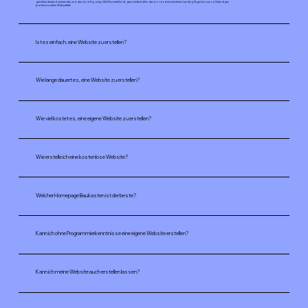
gleichbedeutend verwendet, und das ist völlig okay. Mit Wix erstellst du ganz einfach alles davon: von einer einzelnen Landing Page bis zum vollständigen
professionellen Webauftritt.
Ist es einfach, eine Website zu erstellen?
Wie lange dauert es, eine Website zu erstellen?
Wie viel kostet es, eine eigene Website zu erstellen?
Wie erstelle ich eine kostenlose Website?
Welcher Homepage Baukasten ist der beste?
Kann ich ohne Programmierkenntnisse eine eigene Website erstellen?
Kann ich meine Website auch erstellen lassen?