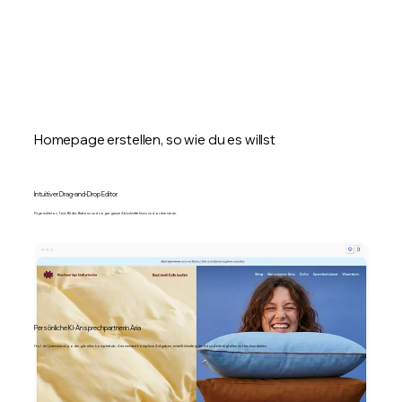
Homepage erstellen, so wie du es willst
Intuitiver Drag-and-Drop Editor
Füge mühelos Text, Bilder, Buttons und sogar ganze Abschnitte hinzu und ordne sie an.
Persönliche KI-Ansprechpartnerin Aria
Hol dir Unterstützung oder gib alles komplett ab. Aria meistert komplexe Aufgaben, erstellt Inhalte jeder Art und erledigt alles im Handumdrehen.