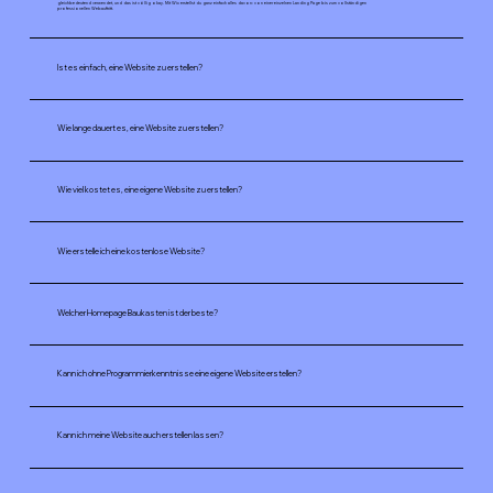
gleichbedeutend verwendet, und das ist völlig okay. Mit Wix erstellst du ganz einfach alles davon: von einer einzelnen Landing Page bis zum vollständigen
professionellen Webauftritt.
Ist es einfach, eine Website zu erstellen?
Wie lange dauert es, eine Website zu erstellen?
Wie viel kostet es, eine eigene Website zu erstellen?
Wie erstelle ich eine kostenlose Website?
Welcher Homepage Baukasten ist der beste?
Kann ich ohne Programmierkenntnisse eine eigene Website erstellen?
Kann ich meine Website auch erstellen lassen?