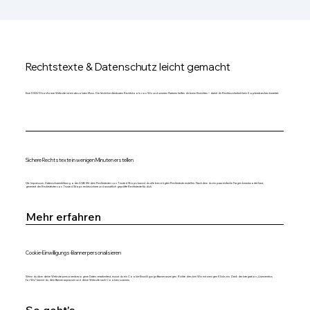
Rechtstexte & Datenschutz leicht gemacht
Eine DSGVO-konforme Website ist ein absolutes Muss. Die leicht bedienbaren Rechtstools von Wix und unseren Partnern helfen dir beim Einrichten – damit dir Rechtssicherheit kein Kopfzerbrechen bereitet.
Sichere Rechtstexte in wenigen Minuten erstellen
Ob Impressum, Datenschutzerklärung oder AGB: Mit dem Rechtstexter von Trusted Shops kannst du alle benötigten Rechtstexte erstellen. Nachdem du ein paar einfache Fragen beantwortet hast,
generiert der Rechtstexter von Trusted Shops rechtssichere und anwaltlich geprüfte Rechtstexte für dich.
Mehr erfahren
Cookie-Einwilligungs-Banner personalisieren
Wenn du über deine Website personenbezogene Daten verarbeitest, musst du ein Cookie-Einwilligungs-Banner anzeigen. Richte dies bei Wix mit wenigen Klicks ein. Dank der Integration „Usercentrics
for Wix“ kannst du dein Banner anpassen und deine Website nach Cookies scannen.