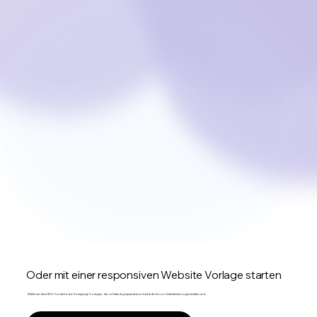
Oder mit einer responsiven Website Vorlage starten
Wähle aus über 800+ kostenlosen Homepage Vorlagen, die vollständig anpassbar und auf jede Art von Unternehmen zugeschnitten sind.