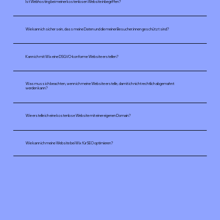
Ist Webhosting bei meiner kostenlosen Website inbegriffen?
Wie kann ich sicher sein, dass meine Daten und die meiner Besucher:innen geschützt sind?
Kann ich mit Wix eine DSGVO-konforme Website erstellen?
Was muss ich beachten, wenn ich meine Website erstelle, damit ich nicht rechtlich abgemahnt
werden kann?
Wie erstelle ich eine kostenlose Website mit einer eigenen Domain?
Wie kann ich meine Website bei Wix für SEO optimieren?