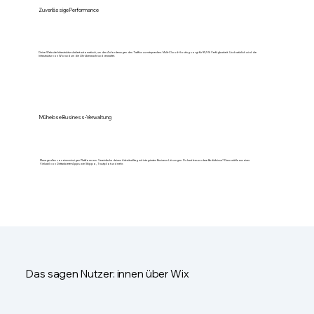
Zuverlässige Performance
Deine Website-Infrastruktur skaliert automatisch, um den Anforderungen des Traffics zu entsprechen. Multi-Cloud-Hosting sorgt für 99,9 % Verfügbarkeit. Und natürlich wird die
Infrastruktur von Wix rund um die Uhr überwacht und verwaltet.
Mühelose Business-Verwaltung
Manage alles von einer einzigen Plattform aus. Vereinfache deinen Arbeitsalltag mit integrierten Business-Lösungen. Du hast besondere Bedürfnisse? Dann wähle aus einer
Vielzahl von Drittanbieter-Apps wie Shippo, Trustpilot und mehr.
Das sagen Nutzer: innen über Wix