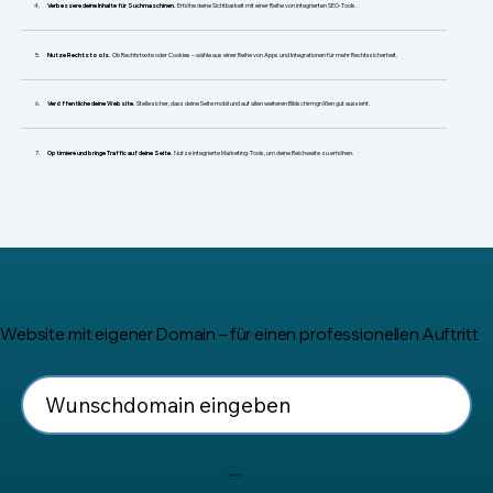
​Verbessere deine Inhalte für Suchmaschinen.
Erhöhe deine Sichtbarkeit mit einer Reihe von integrierten SEO-Tools.
Nutze Rechtstools.
Ob Rechtstexte oder Cookies – wähle aus einer Reihe von Apps und Integrationen für mehr Rechtssicherheit.
Veröffentliche deine Website.
Stelle sicher, dass deine Seite mobil und auf allen weiteren Bildschirmgrößen gut aussieht.
Optimiere und bringe Traffic auf deine Seite.
Nutze integrierte Marketing-Tools, um deine Reichweite zu erhöhen.
Website mit eigener Domain – für einen professionellen Auftritt
Suchen