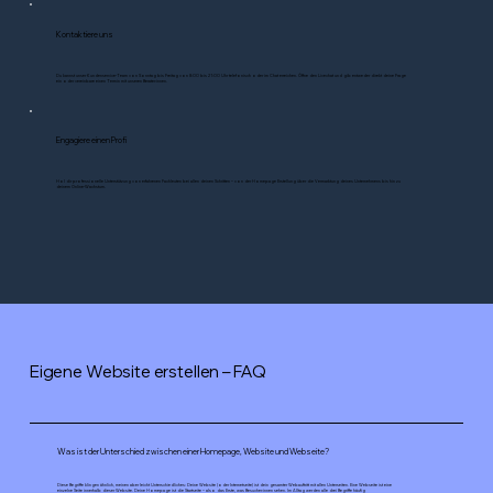
Kontaktiere uns
Du kannst unser Kundenservice-Team von Sonntag bis Freitag von 8:00 bis 21:00 Uhr telefonisch oder im Chat erreichen. Öffne den Livechat und gib entweder direkt deine Frage
ein oder vereinbare einen Termin mit unseren Berater:innen.
Engagiere einen Profi
Hol dir professionelle Unterstützung von erfahrenen Fachleuten bei allen deinen Schritten – von der Homepage Erstellung über die Vermarktung deines Unternehmens bis hin zu
deinem Online-Wachstum.
Eigene Website erstellen – FAQ
Was ist der Unterschied zwischen einer Homepage, Website und Webseite?
Diese Begriffe klingen ähnlich, meinen aber leicht Unterschiedliches: Deine Website (oder Internetseite) ist dein gesamter Webauftritt mit allen Unterseiten. Eine Webseite ist eine
einzelne Seite innerhalb dieser Website. Deine Homepage ist die Startseite – also das Erste, was Besucher:innen sehen. Im Alltag werden alle drei Begriffe häufig