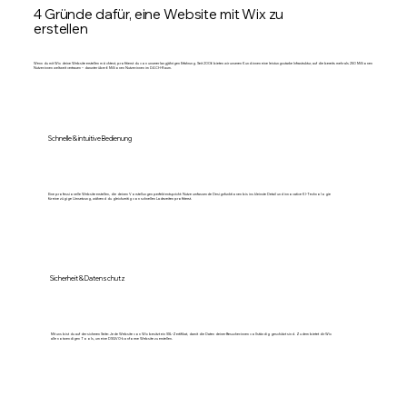
4 Gründe dafür, eine Website mit Wix zu
erstellen
Wenn du mit Wix deine Website erstellen möchtest, profitierst du von unserer langjährigen Erfahrung. Seit 2006 bieten wir unseren Kund:innen eine leistungsstarke Infrastruktur, auf die bereits mehr als 250 Millionen
Nutzer:innen weltweit vertrauen – darunter über 6 Millionen Nutzer:innen im DACH-Raum.
Schnelle & intuitive Bedienung
Eine professionelle Website erstellen, die deinen Vorstellungen perfekt entspricht: Nutze umfassende Designfunktionen bis ins kleinste Detail und innovative KI-Technologie
für eine zügige Umsetzung, während du gleichzeitig von schnellen Ladezeiten profitierst.
Sicherheit & Datenschutz
Mit uns bist du auf der sicheren Seite: Jede Website von Wix besitzt ein SSL-Zertifikat, damit die Daten deiner Besucher:innen vollständig geschützt sind. Zudem bietet dir Wix
alle notwendigen Tools, um eine DSGVO-konforme Website zu erstellen.