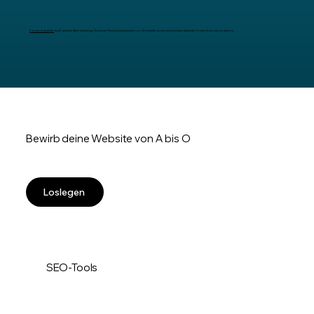
Domain registrieren
leicht gemacht: Beim erstmaligen Kauf eines Premium-Jahrespakets von Wix erhältst du eine neue benutzerdefinierte Domain für ein Jahr kostenlos.
Bewirb deine Website von A bis O
Loslegen
SEO-Tools