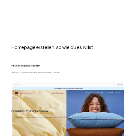
Homepage erstellen, so wie du es willst
Intuitiver Drag-and-Drop Editor
Füge mühelos Text, Bilder, Buttons und sogar ganze Abschnitte hinzu und ordne sie an.
Persönliche KI-Ansprechpartnerin Aria
Hol dir Unterstützung oder gib alles komplett ab. Aria meistert komplexe Aufgaben, erstellt Inhalte jeder Art und erledigt alles im Handumdrehen.