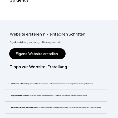
So geht's
Website erstellen in 7 einfachen Schritten
Folge dieser Anleitung, um deine eigene Homepage zu erstellen:
Eigene Website erstellen
Tipps zur Website-Erstellung
Wähle einen Anbieter.
Registriere dich für ein kostenloses Konto bei einem sicheren und leistungsstarken Homepage Baukasten.
Registriere eine Domain.
Kauf dir eine eigene Domain inklusive SSL-Zertifikat, oder verbinde deine bestehende Domain.
Beginne mit der Website-Erstellung.
Passe eines von über 800 Website-Templates per Drag & Drop an oder nutze den KI-Website-Builder.