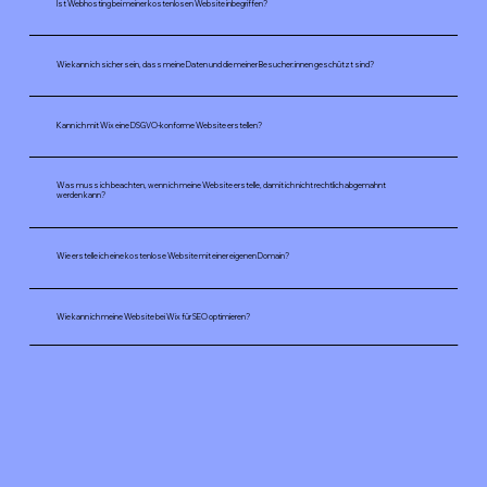
Ist Webhosting bei meiner kostenlosen Website inbegriffen?
Wie kann ich sicher sein, dass meine Daten und die meiner Besucher:innen geschützt sind?
Kann ich mit Wix eine DSGVO-konforme Website erstellen?
Was muss ich beachten, wenn ich meine Website erstelle, damit ich nicht rechtlich abgemahnt
werden kann?
Wie erstelle ich eine kostenlose Website mit einer eigenen Domain?
Wie kann ich meine Website bei Wix für SEO optimieren?