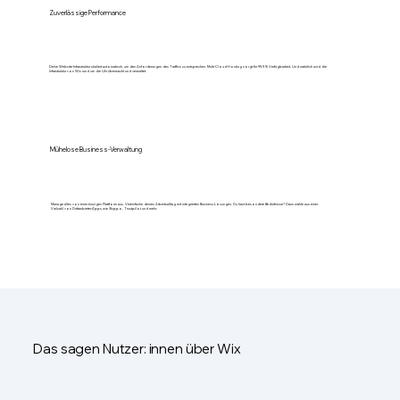
Zuverlässige Performance
Deine Website-Infrastruktur skaliert automatisch, um den Anforderungen des Traffics zu entsprechen. Multi-Cloud-Hosting sorgt für 99,9 % Verfügbarkeit. Und natürlich wird die
Infrastruktur von Wix rund um die Uhr überwacht und verwaltet.
Mühelose Business-Verwaltung
Manage alles von einer einzigen Plattform aus. Vereinfache deinen Arbeitsalltag mit integrierten Business-Lösungen. Du hast besondere Bedürfnisse? Dann wähle aus einer
Vielzahl von Drittanbieter-Apps wie Shippo, Trustpilot und mehr.
Das sagen Nutzer: innen über Wix