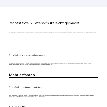
Rechtstexte & Datenschutz leicht gemacht
Eine DSGVO-konforme Website ist ein absolutes Muss. Die leicht bedienbaren Rechtstools von Wix und unseren Partnern helfen dir beim Einrichten – damit dir Rechtssicherheit kein Kopfzerbrechen bereitet.
Sichere Rechtstexte in wenigen Minuten erstellen
Ob Impressum, Datenschutzerklärung oder AGB: Mit dem Rechtstexter von Trusted Shops kannst du alle benötigten Rechtstexte erstellen. Nachdem du ein paar einfache Fragen beantwortet hast,
generiert der Rechtstexter von Trusted Shops rechtssichere und anwaltlich geprüfte Rechtstexte für dich.
Mehr erfahren
Cookie-Einwilligungs-Banner personalisieren
Wenn du über deine Website personenbezogene Daten verarbeitest, musst du ein Cookie-Einwilligungs-Banner anzeigen. Richte dies bei Wix mit wenigen Klicks ein. Dank der Integration „Usercentrics
for Wix“ kannst du dein Banner anpassen und deine Website nach Cookies scannen.