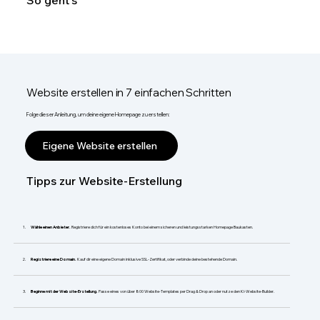
So geht's
Website erstellen in 7 einfachen Schritten
Folge dieser Anleitung, um deine eigene Homepage zu erstellen:
Eigene Website erstellen
Tipps zur Website-Erstellung
Wähle einen Anbieter.
Registriere dich für ein kostenloses Konto bei einem sicheren und leistungsstarken Homepage Baukasten.
Registriere eine Domain.
Kauf dir eine eigene Domain inklusive SSL-Zertifikat, oder verbinde deine bestehende Domain.
Beginne mit der Website-Erstellung.
Passe eines von über 800 Website-Templates per Drag & Drop an oder nutze den KI-Website-Builder.