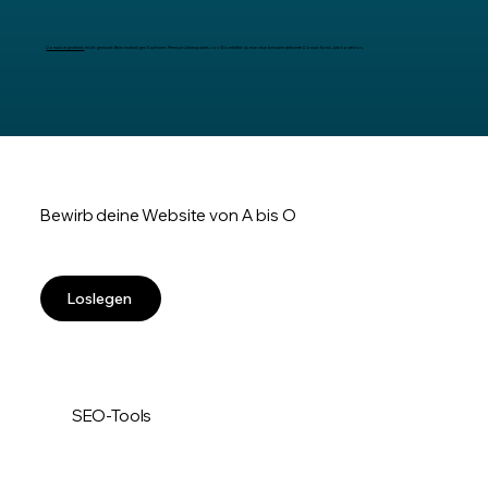
Domain registrieren
leicht gemacht: Beim erstmaligen Kauf eines Premium-Jahrespakets von Wix erhältst du eine neue benutzerdefinierte Domain für ein Jahr kostenlos.
Bewirb deine Website von A bis O
Loslegen
SEO-Tools