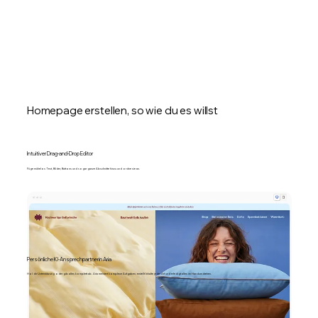
Homepage erstellen, so wie du es willst
Intuitiver Drag-and-Drop Editor
Füge mühelos Text, Bilder, Buttons und sogar ganze Abschnitte hinzu und ordne sie an.
Persönliche KI-Ansprechpartnerin Aria
Hol dir Unterstützung oder gib alles komplett ab. Aria meistert komplexe Aufgaben, erstellt Inhalte jeder Art und erledigt alles im Handumdrehen.