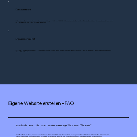
Kontaktiere uns
Du kannst unser Kundenservice-Team von Sonntag bis Freitag von 8:00 bis 21:00 Uhr telefonisch oder im Chat erreichen. Öffne den Livechat und gib entweder direkt deine Frage
ein oder vereinbare einen Termin mit unseren Berater:innen.
Engagiere einen Profi
Hol dir professionelle Unterstützung von erfahrenen Fachleuten bei allen deinen Schritten – von der Homepage Erstellung über die Vermarktung deines Unternehmens bis hin zu
deinem Online-Wachstum.
Eigene Website erstellen – FAQ
Was ist der Unterschied zwischen einer Homepage, Website und Webseite?
Diese Begriffe klingen ähnlich, meinen aber leicht Unterschiedliches: Deine Website (oder Internetseite) ist dein gesamter Webauftritt mit allen Unterseiten. Eine Webseite ist eine
einzelne Seite innerhalb dieser Website. Deine Homepage ist die Startseite – also das Erste, was Besucher:innen sehen. Im Alltag werden alle drei Begriffe häufig