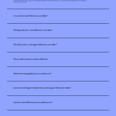
gleichbedeutend verwendet, und das ist völlig okay. Mit Wix erstellst du ganz einfach alles davon: von einer einzelnen Landing Page bis zum vollständigen
professionellen Webauftritt.
Ist es einfach, eine Website zu erstellen?
Wie lange dauert es, eine Website zu erstellen?
Wie viel kostet es, eine eigene Website zu erstellen?
Wie erstelle ich eine kostenlose Website?
Welcher Homepage Baukasten ist der beste?
Kann ich ohne Programmierkenntnisse eine eigene Website erstellen?
Kann ich meine Website auch erstellen lassen?