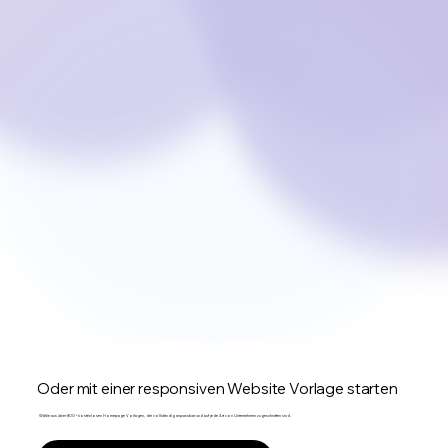
Oder mit einer responsiven Website Vorlage starten
Wähle aus über 800+ kostenlosen Homepage Vorlagen, die vollständig anpassbar und auf jede Art von Unternehmen zugeschnitten sind.