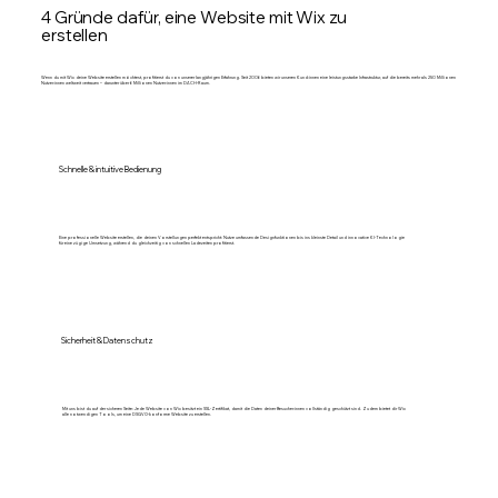
4 Gründe dafür, eine Website mit Wix zu
erstellen
Wenn du mit Wix deine Website erstellen möchtest, profitierst du von unserer langjährigen Erfahrung. Seit 2006 bieten wir unseren Kund:innen eine leistungsstarke Infrastruktur, auf die bereits mehr als 250 Millionen
Nutzer:innen weltweit vertrauen – darunter über 6 Millionen Nutzer:innen im DACH-Raum.
Schnelle & intuitive Bedienung
Eine professionelle Website erstellen, die deinen Vorstellungen perfekt entspricht: Nutze umfassende Designfunktionen bis ins kleinste Detail und innovative KI-Technologie
für eine zügige Umsetzung, während du gleichzeitig von schnellen Ladezeiten profitierst.
Sicherheit & Datenschutz
Mit uns bist du auf der sicheren Seite: Jede Website von Wix besitzt ein SSL-Zertifikat, damit die Daten deiner Besucher:innen vollständig geschützt sind. Zudem bietet dir Wix
alle notwendigen Tools, um eine DSGVO-konforme Website zu erstellen.