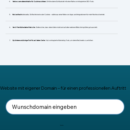
​Verbessere deine Inhalte für Suchmaschinen.
Erhöhe deine Sichtbarkeit mit einer Reihe von integrierten SEO-Tools.
Nutze Rechtstools.
Ob Rechtstexte oder Cookies – wähle aus einer Reihe von Apps und Integrationen für mehr Rechtssicherheit.
Veröffentliche deine Website.
Stelle sicher, dass deine Seite mobil und auf allen weiteren Bildschirmgrößen gut aussieht.
Optimiere und bringe Traffic auf deine Seite.
Nutze integrierte Marketing-Tools, um deine Reichweite zu erhöhen.
Website mit eigener Domain – für einen professionellen Auftritt
Suchen