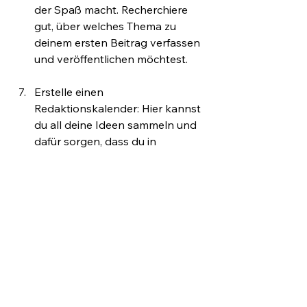
der Spaß macht. Recherchiere 
gut, über welches Thema zu 
deinem ersten Beitrag verfassen 
und veröffentlichen möchtest. 
Erstelle einen 
Redaktionskalender: Hier kannst 
du all deine Ideen sammeln und 
dafür sorgen, dass du in 
regelmäßigen Abständen 
bloggst.
Promote deinen Blog: Natürlich 
willst du deinen 
Blog bekannt 
machen
, um mehr Leser:innen zu 
gewinnen. In diesem Artikel 
erfährst du, wie.
Verdiene mit deinem Blog Geld
: 