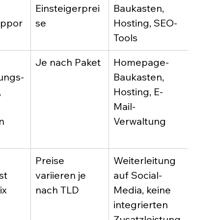
 
Einsteigerprei
Baukasten, 
DSGV
ppor
se
Hosting, SEO-
konf
Tools
Je nach Paket
Homepage-
Deuts
rungs-
Baukasten, 
DSGV
 
Hosting, E-
konf
Mail-
n 
Verwaltung
Preise 
Weiterleitung 
USA, 
st 
variieren je 
auf Social-
engli
ix 
nach TLD
Media, keine 
g, Da
n
integrierten 
außer
Zusatzleistung