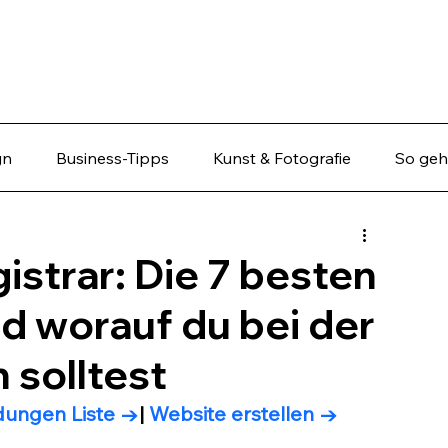
gn
Business-Tipps
Kunst & Fotografie
So geht
strar: Die 7 besten
d worauf du bei der
 solltest
ungen Liste
 →
| 
Website erstellen →