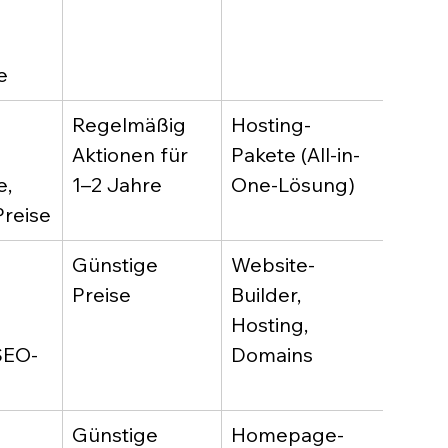
Websi
e
Regelmäßig 
Hosting-
Serve
Aktionen für 
Pakete (All-in-
UK, 
, 
1–2 Jahre
One-Lösung)
engli
Preise
g
Günstige 
Website-
DSGV
Preise
Builder, 
konfo
Hosting, 
deuts
SEO-
Domains
g
Günstige 
Homepage-
Deuts