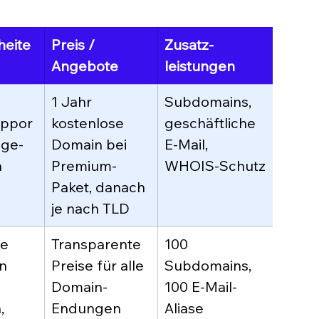
heite
Preis / 
Zusatz-
Stand
Angebote
leistungen
Daten
1 Jahr 
Subdomains, 
EU-ko
ppor
kostenlose 
geschäftliche 
(DSG
age-
Domain bei 
E-Mail, 
 
Premium-
WHOIS-Schutz
Paket, danach 
je nach TLD
e 
Transparente 
100 
An Go
n 
Preise für alle 
Subdomains, 
Konto
Domain-
100 E-Mail-
gebun
, 
Endungen
Aliase
eigen