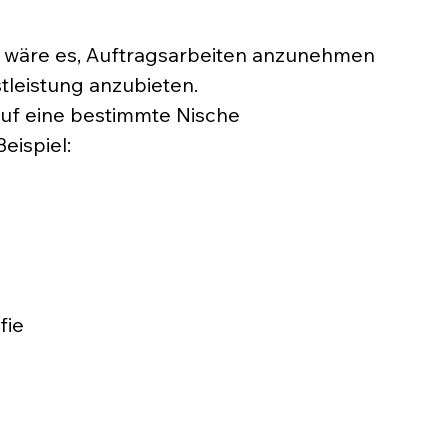
t wäre es, Auftragsarbeiten anzunehmen 
tleistung anzubieten.
auf eine bestimmte Nische 
eispiel:
e
ie 