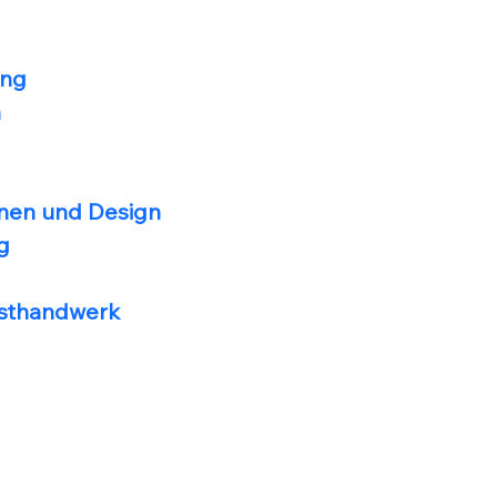
ing
n
ionen und Design
g
nsthandwerk